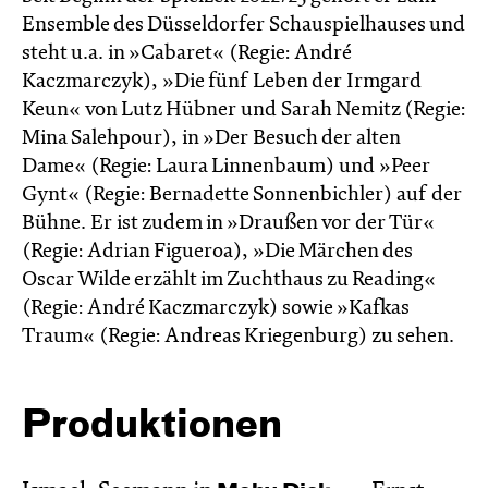
Ensemble des Düsseldorfer Schauspielhauses und
steht u.a. in »Cabaret« (Regie: André
Kaczmarczyk), »Die fünf Leben der Irmgard
Keun« von Lutz Hübner und Sarah Nemitz (Regie:
Mina Salehpour), in »Der Besuch der alten
Dame« (Regie: Laura Linnenbaum) und »Peer
Gynt« (Regie: Bernadette Sonnenbichler) auf der
Bühne. Er ist zudem in »Draußen vor der Tür«
(Regie: Adrian Figueroa), »Die Märchen des
Oscar Wilde erzählt im Zucht­haus zu Reading«
(Regie: André Kacz­marc­zyk) sowie »Kafkas
Traum« (Regie: Andreas Kriegenburg) zu sehen.
Produktionen