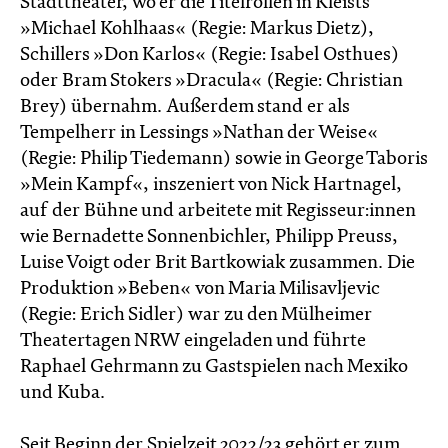
Stadttheater, wo er die Titelrollen in Kleists
»Michael Kohlhaas« (Regie: Markus Dietz),
Schillers »Don Karlos« (Regie: Isabel Osthues)
oder Bram Stokers »Dracula« (Regie: Christian
Brey) übernahm. Außerdem stand er als
Tempelherr in Lessings »Nathan der Weise«
(Regie: Philip Tiedemann) sowie in George Taboris
»Mein Kampf«, inszeniert von Nick Hartnagel,
auf der Bühne und arbeitete mit Regisseur:innen
wie Bernadette Sonnenbichler, Philipp Preuss,
Luise Voigt oder Brit Bartkowiak zusammen. Die
Produktion »Beben« von Maria Milisavljevic
(Regie: Erich Sidler) war zu den Mülheimer
Theatertagen NRW eingeladen und führte
Raphael Gehrmann zu Gastspielen nach Mexiko
und Kuba.
Seit Beginn der Spielzeit 2022/23 gehört er zum