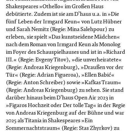
Shakespeares »Othello« im Großen Haus
debütierte. Zudem ist sie am D’haus u.a. in »Die
fünf Leben der Irmgard Keun« von Lutz Hübner
und Sarah Nemitz (Regie: Mina Salehpour) zu
erleben, sie spielt »Das kunstseidene Mädchen«
nach dem Roman von Irmgard Keun als Monolog
im Foyer des Schauspielhauses und ist in »Richard
III.« (Regie: Evgeny Titov), »die unverheiratete«
(Regie: Andreas Kriegenburg), »Draußen vor der
Tür« (Regie: Adrian Figueroa), »Ellen Babić«
(Regie: Anton Schreiber) sowie »Kafkas Traum«
(Regie: Andreas Kriegenburg) zu sehen. Sie stand
darüber hinaus beim D’haus Open Air 2023 in
»Figaros Hochzeit oder Der tolle Tag« in der Regie
von Andreas Kriegenburg auf der Bühne und war
2025 als Titania in Shakespeares »Ein
Sommernachtstraum« (Regie: Stas Zhyrkov) zu