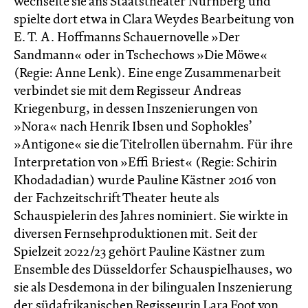
wechselte sie ans Staatstheater Nürnberg und
spielte dort etwa in Clara Weydes Bearbeitung von
E. T. A. Hoffmanns Schauernovelle »Der
Sandmann« oder in Tschechows »Die Möwe«
(Regie: Anne Lenk). Eine enge Zusammenarbeit
verbindet sie mit dem Regisseur Andreas
Kriegenburg, in dessen Inszenierungen von
»Nora« nach Henrik Ibsen und Sophokles’
»Antigone« sie die Titelrollen übernahm. Für ihre
Interpretation von »Effi Briest« (Regie: Schirin
Khodadadian) wurde Pauline Kästner 2016 von
der Fachzeitschrift Theater heute als
Schauspielerin des Jahres nominiert. Sie wirkte in
diversen Fernsehproduktionen mit. Seit der
Spielzeit 2022/23 gehört Pauline Kästner zum
Ensemble des Düsseldorfer Schauspielhauses, wo
sie als Desdemona in der bilingualen Inszenierung
der südafrikanischen Regisseurin Lara Foot von