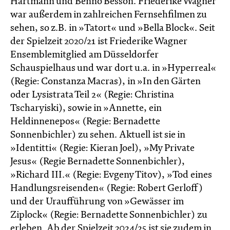
Hartmann und Benno Besson. Friederike Wagner
war außerdem in zahlreichen Fernsehfilmen zu
sehen, so z.B. in »Tatort« und »Bella Block«. Seit
der Spielzeit 2020/21 ist Friederike Wagner
Ensemblemitglied am Düsseldorfer
Schauspielhaus und war dort u.a. in »Hyperreal«
(Regie: Constanza Macras), in »In den Gärten
oder Lysistrata Teil 2« (Regie: Christina
Tscharyiski), sowie in »Annette, ein
Heldinnenepos« (Regie: Bernadette
Sonnenbichler) zu sehen. Aktuell ist sie in
»Identitti« (Regie: Kieran Joel), »My Private
Jesus« (Regie Bernadette Sonnenbichler),
»Richard III.« (Regie: Evgeny Titov), »Tod eines
Handlungsreisenden« (Regie: Robert Gerloff)
und der Uraufführung von »Gewässer im
Ziplock« (Regie: Bernadette Sonnenbichler) zu
erleben. Ab der Spielzeit 2024/25 ist sie zudem in