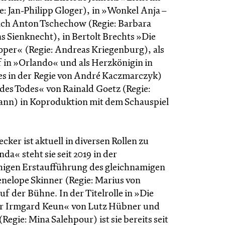
e: Jan-Philipp Gloger), in »Wonkel Anja –
ch Anton Tschechow (Regie: Barbara
s Sienknecht), in Bertolt Brechts »Die
per« (Regie: Andreas Kriegenburg), als
f in »Orlando« und als Herzkönigin in
es in der Regie von André Kaczmarczyk)
 des Todes« von Rainald Goetz (Regie:
nn) in Koproduktion mit dem Schauspiel
ker ist aktuell in diversen Rollen zu
nda« steht sie seit 2019 in der
igen Erstaufführung des gleichnamigen
enelope Skinner (Regie: Marius von
 der Bühne. In der Titelrolle in »Die
er Irmgard Keun« von Lutz Hübner und
Regie: Mina Salehpour) ist sie bereits seit