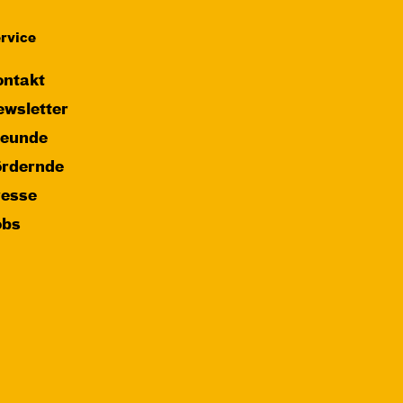
rvice
ntakt
wsletter
reunde
ördernde
resse
obs