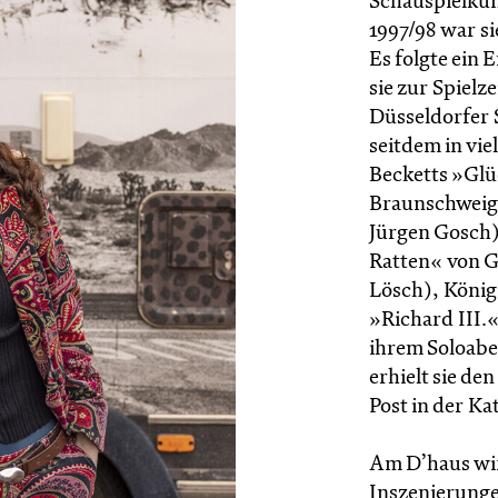
Schauspielkun
1997/98 war s
Es folgte ein
sie zur Spielz
Düsseldorfer 
seitdem in viel
Becketts »Glü
Braunschweig),
Jürgen Gosch)
Ratten« von G
Lösch), König
»Richard III.
ihrem Soloabe
erhielt sie d
Post in der Ka
Am D’haus wirk
Inszenierungen