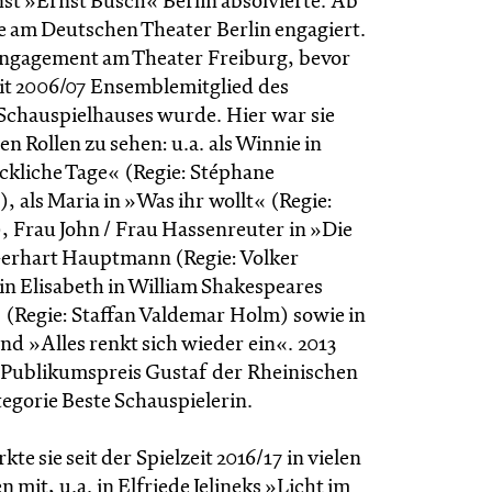
st »Ernst Busch« Berlin absolvierte. Ab
ie am Deutschen Theater Berlin engagiert.
 Engagement am Theater Freiburg, bevor
eit 2006/07 Ensemblemitglied des
Schauspielhauses wurde. Hier war sie
en Rollen zu sehen: u.a. als Winnie in
ckliche Tage« (Regie: Stéphane
 als Maria in »Was ihr wollt« (Regie:
, Frau John / Frau Hassenreuter in »Die
erhart Hauptmann (Regie: Volker
in Elisabeth in William Shakespeares
« (Regie: Staffan Valdemar Holm) sowie in
nd »Alles renkt sich wieder ein«. 2013
en Publikumspreis Gustaf der Rheinischen
tegorie Beste Schauspielerin.
te sie seit der Spielzeit 2016/17 in vielen
 mit, u.a. in Elfriede Jelineks »Licht im