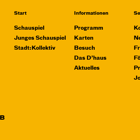
Start
Informationen
Se
Schauspiel
Programm
Ko
Junges Schauspiel
Karten
Ne
Stadt:Kollektiv
Besuch
F
Das D’haus
F
Aktuelles
P
J
B