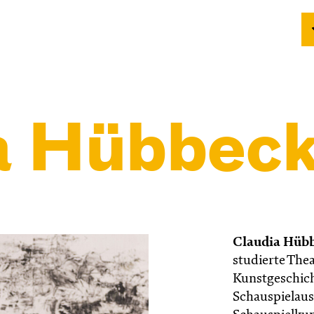
a Hübbeck
Claudia Hüb
studierte The
Kunstgeschich
Schauspielaus