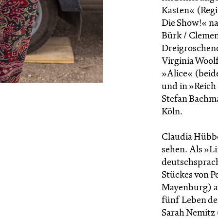
Kasten« (Regi
Die Show!« na
Bürk / Clemen
Dreigroscheno
Virginia Wool
»Alice« (beid
und in »Reich
Stefan Bachma
Köln.
Claudia Hübbec
sehen. Als »Li
deutschsprach
Stückes von P
Mayenburg) auf
fünf Leben d
Sarah Nemitz (