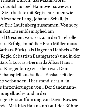
Theater Zürich, das Maxim Gorki
n, das Schauspiel Hannover sowie zur
 Sie arbeitete mit Regisseur:innen wie
 Alexander Lang, Johanna Schall, Jo
we Eric Laufenberg zusammen. Von 2009
Enskat Ensemblemitglied am
el Dresden, wo sie u. a. in der Titelrolle
ners Erfolgskomödie »Frau Müller muss
Barbara Bürk), als Hagen in Hebbels »Die
Regie: Sebastian Baumgarten) und in der
n García Lorcas »Bernarda Albas Haus«
as Kriegenburg) zu sehen war. Dem
chauspielhaus ist Rosa Enskat seit der
/17 verbunden. Hier stand sie u. a. in
ns Inszenierungen von »Der Sandmann«
hungelbuch« und in der
higen Erstaufführung von David Bowies
gie: Matthias Hartmann) auf der Bühne.