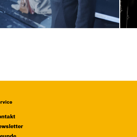
rvice
ntakt
wsletter
reunde