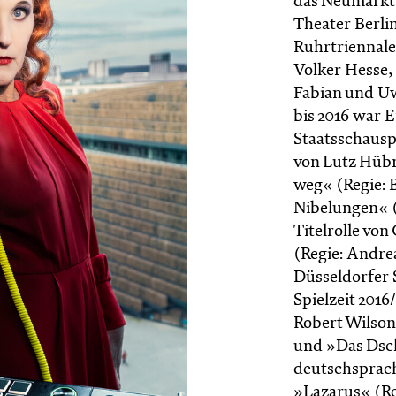
das Neumarkt 
Theater Berli
Ruhrtriennale.
Volker Hesse,
Fabian und U
bis 2016 war 
Staatsschauspi
von Lutz Hüb
weg« (Regie: 
Nibelungen« (
Titelrolle vo
(Regie: Andre
Düsseldorfer S
Spielzeit 2016
Robert Wilso
und »Das Dsc
deutschsprac
»Lazarus« (Re