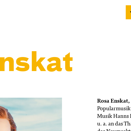
nskat
Rosa Enskat,
Popularmusik 
Musik Hanns E
u. a. an das 