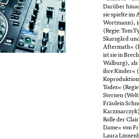
Darüber hinau
sie spielte i
Wortmann), in
(Regie: Tom T
Skarsgård und
Aftermath« (R
ist sie in Bre
Walburg), als
ihre Kinder« 
Koproduktion 
Todes« (Regie
Sternen (Welt
Fräulein Schn
Kaczmarczyk) z
Rolle der Clai
Dame« von Fri
Laura Linnenb