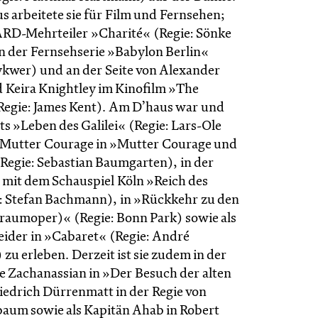
s arbeitete sie für Film und Fernsehen;
m ARD-Mehrteiler »Charité« (Regie: Sönke
 der Fernsehserie »Babylon Berlin«
ykwer) und an der Seite von Alexander
 Keira Knightley im Kinofilm »The
egie: James Kent). Am D’haus war und
chts »Leben des Galilei« (Regie: Lars-Ole
 Mutter Courage in »Mutter Courage und
(Regie: Sebastian Baumgarten), in der
mit dem Schauspiel Köln »Reich des
: Stefan Bachmann), in »Rückkehr zu den
raumoper)« (Regie: Bonn Park) sowie als
eider in »Cabaret« (Regie: André
u erleben. Derzeit ist sie zudem in der
re Zachanassian in »Der Besuch der alten
edrich Dürrenmatt in der Regie von
aum sowie als Kapitän Ahab in Robert