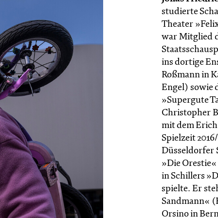
studierte Sch
Theater »Feli
war Mitglied 
Staatsschausp
ins dortige En
Roßmann in K
Engel) sowie d
»Supergute Ta
Christopher B
mit dem Erich
Spielzeit 2016
Düsseldorfer S
»Die Orestie« 
in Schillers 
spielte. Er st
Sandmann« (Re
Orsino in Ber