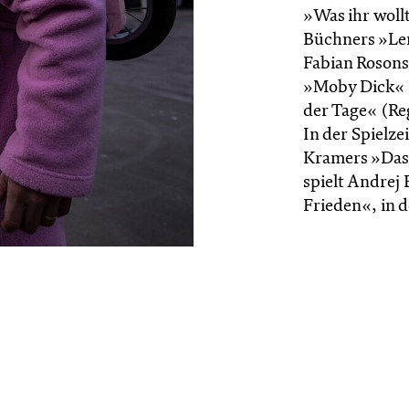
»Was ihr woll
Büchners »Len
Fabian Rosonsky
»Moby Dick« (
der Tage« (Re
In der Spielzei
Kramers »Das
spielt Andrej
Frieden«, in d