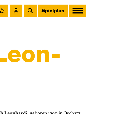
Spielplan
Leon­
ich Leonhardi
, geboren 1990 in Oschatz,