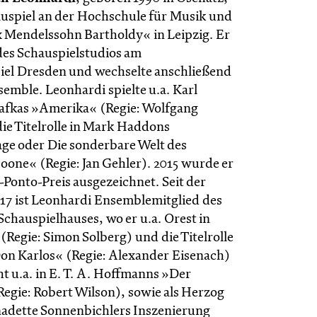
auspiel an der Hochschule für Musik und
x Mendelssohn Bartholdy« in Leipzig. Er
des Schauspielstudios am
iel Dresden und wechselte anschließend
semble. Leonhardi spielte u.a. Karl
afkas »Amerika« (Regie: Wolfgang
ie Titelrolle in Mark Haddons
ge oder Die sonderbare Welt des
oone« (Regie: Jan Gehler). 2015 wurde er
-Ponto-Preis ausgezeichnet. Seit der
/17 ist Leonhardi Ensemblemitglied des
chauspielhauses, wo er u.a. Orest in
(Regie: Simon Solberg) und die Titelrolle
»Don Karlos« (Regie: Alexander Eisenach)
eht u.a. in E. T. A. Hoffmanns »Der
gie: Robert Wilson), sowie als Herzog
nadette Sonnenbichlers Inszenierung