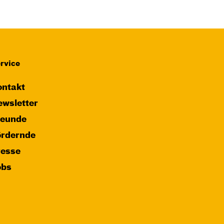
rvice
ntakt
wsletter
reunde
ördernde
resse
obs