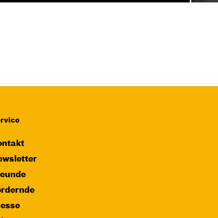
rvice
ntakt
wsletter
reunde
ördernde
resse