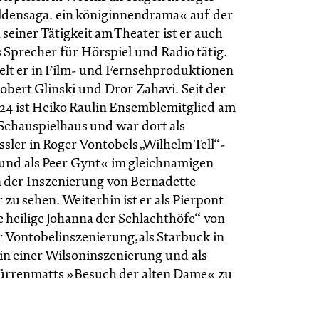
ldensaga. ein königinnendrama« auf der
einer Tätigkeit am Theater ist er auch
 Sprecher für Hörspiel und Radio tätig.
lt er in Film- und Fernsehproduktionen
Robert Glinski und Dror Zahavi. Seit der
/24 ist Heiko Raulin Ensemblemitglied am
Schauspielhaus und war dort als
sler in Roger Vontobels „Wilhelm Tell“-
und als Peer Gynt« im gleichnamigen
 der Inszenierung von Bernadette
zu sehen. Weiterhin ist er als Pierpont
e heilige Johanna der Schlachthöfe“ von
er Vontobelinszenierung,als Starbuck in
n einer Wilsoninszenierung und als
 Dürrenmatts »Besuch der alten Dame« zu