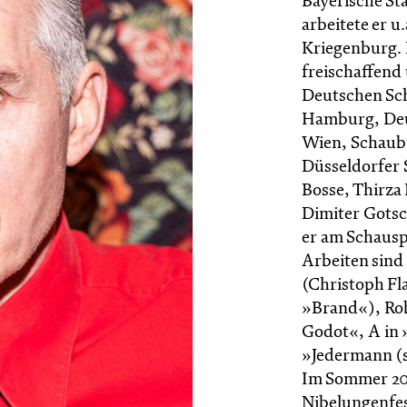
Bayerische St
arbeitete er 
Kriegenburg. 
freischaffend
Deutschen Sc
Hamburg, Deut
Wien, Schaubü
Düsseldorfer 
Bosse, Thirza
Dimiter Gotsc
er am Schausp
Arbeiten sind
(Christoph Fl
»Brand«), Ro
Godot«, A in 
»Jedermann (s
Im Sommer 202
Nibelungenfes