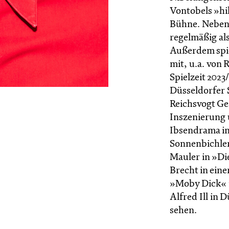
Vontobels »hi
Bühne. Neben s
regelmäßig als
Außerdem spie
mit, u.a. von 
Spielzeit 2023
Düsseldorfer 
Reichsvogt Ges
Inszenierung 
Ibsendrama in
Sonnenbichler 
Mauler in »Di
Brecht in ein
»Moby Dick« i
Alfred Ill in
sehen.