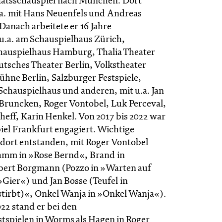
aatsschauspiel nach München. Dort
u.a. mit Hans Neuenfels und Andreas
Danach arbeitete er 16 Jahre
 u.a. am Schauspielhaus Zürich,
hauspielhaus Hamburg, Thalia Theater
sches Theater Berlin, Volkstheater
hne Berlin, Salzburger Festspiele,
Schauspielhaus und anderen, mit u.a. Jan
 Bruncken, Roger Vontobel, Luk Perceval,
heff, Karin Henkel. Von 2017 bis 2022 war
iel Frankfurt engagiert. Wichtige
 dort entstanden, mit Roger Vontobel
amm in »Rose Bernd«, Brand in
bert Borgmann (Pozzo in »Warten auf
»Gier«) und Jan Bosse (Teufel in
tirbt)«, Onkel Wanja in »Onkel Wanja«).
2 stand er bei den
tspielen in Worms als Hagen in Roger