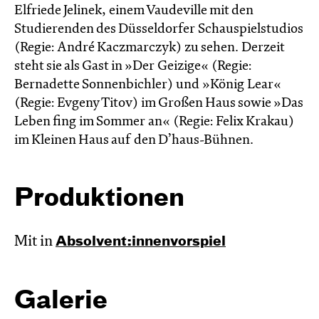
Elfriede Jelinek, einem Vaudeville mit den
Studierenden des Düsseldorfer Schauspielstudios
(Regie: André Kaczmarczyk) zu sehen. Derzeit
steht sie als Gast in »Der Geizige« (Regie:
Bernadette Sonnen­bichler) und »König Lear«
(Regie: Evgeny Titov) im Großen Haus sowie »Das
Leben fing im Sommer an« (Regie: Felix Krakau)
im Kleinen Haus auf den D’haus-Bühnen.
Produktionen
Mit in
Absol­vent:innen­vor­spiel
Galerie