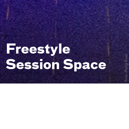
Freestyle
Foto: Philip Ross
Session Space
Freies Training für urbane
Tänzer:innen
immer mittwochs
von 19 bis 22 Uhr
Central