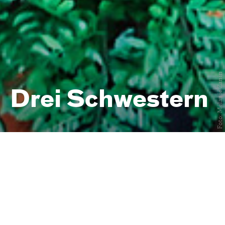
Foto: Melanie Zanin
Drei Schwestern
von Katharina Bill / Anton
Tschechow
Premiere am 25.
Januar 2026
Central 2
Stadt:Kollektiv