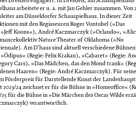
piel Dresden engagiert. In Dresden, am Schauspielhaus
haus arbeitete er u. a. mit Jan Gehler zusammen. Von 
eiter am Düsseldorfer Schauspielhaus. In dieser Zeit
ktionen mit den Regisseuren Roger Vontobel (»Das
, »Jeff Koons«), André Kaczmarczyk (»Orlando«, »Alic
rmancekollektiv Nature Theater of Oklahoma (»No
iennale). Am D’haus sind aktuell verschiedene Bühnen
 »Ödipus« (Regie: Felix Krakau), »Cabaret« (Regie: An
egory Cars), »Das Mädchen, das den Mond trank« (Regi
oldenen Haaren« (Regie: André Kaczmarczyk). Für seine
m Förderpreis für Darstellende Kunst der Landeshaupt
t 2023/24 zeichnet er für die Bühne in »Homeoffice« (R
/25 für die Bühne in »Die Märchen des Oscar Wilde erzä
z­marc­zyk) verantwortlich.