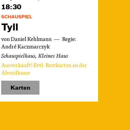
18:30
SCHAUSPIEL
Tyll
von Daniel Kehlmann
Regie:
André Kaczmarczyk
Schauspielhaus, Kleines Haus
Ausverkauft! Evtl. Restkarten an der
Abendkasse
Karten