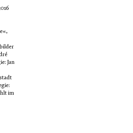
2016
e«,
bilder
dré
e: Jan
stadt
egie:
hlt im