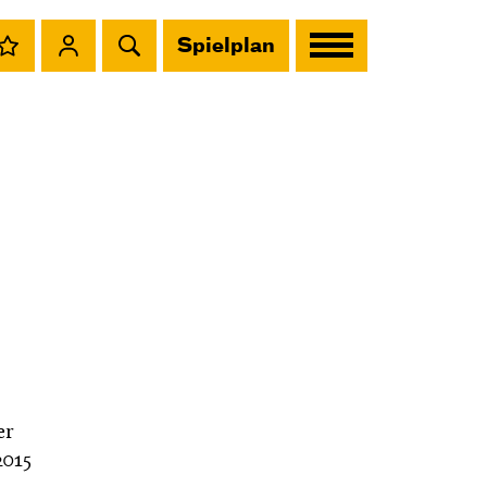
Spielplan
er
2015