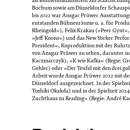
als Bühnenbildassistent am Staatsschaus
Bochum sowie am Düsseldorfer Schauspiel
bis 2022 war Ansgar Prüwer Ausstattungsl
entstanden Bühnenräume u. a. für Produ
Rheingold«), Felix Krakau (»Peer Gynt«
»Jeff Koons«) und das New Yorker Perfo
President«, Koproduktion mit der Ruhrtr
von Ansgar Prüwer zu sehen, darunter in
Kaczmarczyk), »K wie Kafka« (Regie: Gr
Gehler) oder »Der Teufel mit den drei g
Arbeit wurde Ansgar Prüwer 2022 mit de
Düsseldorf ausgezeichnet. In der Spielzei
Toshiki Okakda) und in der Spielzeit 2024
Zucht­haus zu Reading« (Regie: André Kac