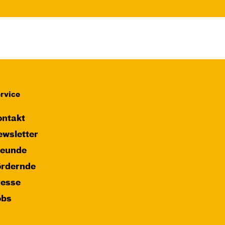
rvice
ntakt
wsletter
reunde
ördernde
resse
obs