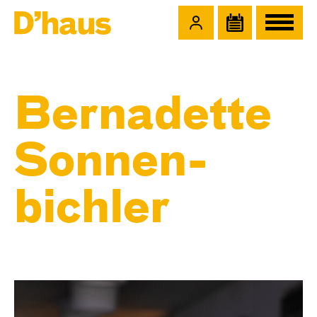
Zum Hauptinhalt springen
Zum Footer springen
Bernadette
Sonnen­
bichler