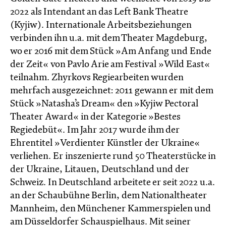
2022 als Intendant an das Left Bank Theatre
(Kyjiw). Internationale Arbeitsbeziehungen
verbinden ihn u.a. mit dem Theater Magdeburg,
wo er 2016 mit dem Stück »Am Anfang und Ende
der Zeit« von Pavlo Arie am Festival »Wild East«
teilnahm. Zhyrkovs Regiearbeiten wurden
mehrfach ausgezeichnet: 2011 gewann er mit dem
Stück »Natasha’s Dream« den »Kyjiw Pectoral
Theater Award« in der Kategorie »Bestes
Regiedebüt«. Im Jahr 2017 wurde ihm der
Ehrentitel »Verdienter Künstler der Ukraine«
verliehen. Er inszenierte rund 50 Theaterstücke in
der Ukraine, Litauen, Deutschland und der
Schweiz. In Deutschland arbeitete er seit 2022 u.a.
an der Schaubühne Berlin, dem Nationaltheater
Mannheim, den Münchener Kammerspielen und
am Düsseldorfer Schauspielhaus. Mit seiner