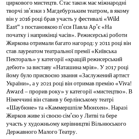
циркового мистецтв. Стас також має міжнародні
творчі зв’язки з Магдебурзьким театром, в якому
він у 2016 році брав участь у фестивалі «Wild
East“ з постановкою п’єси Павла Ар’є «На
початку і наприкінці часів». Режисерські роботи
Жиркова отримали багато нагород: у 2011 році він
став лауреатом театральної премії «Київська
Пектораль» у категорії «кращій режисерський
дебют» за виставу «Наташина мрія». У 2017 році
йому було присвоєно звання «Заслужений артист
України», а у 2021 році він отримав премію «Viva!
Award – прорив року» у категорії «мистецтво». В
Німеччині він ставив у берлінському театрі
«Шаубюне» та «Каммершпіле Мюнхен». Наразі
Жирков живе зі своєю сім’єю у Литві та бере
участь у художньому керівництві Вільнюського
Державного Малого Театру.