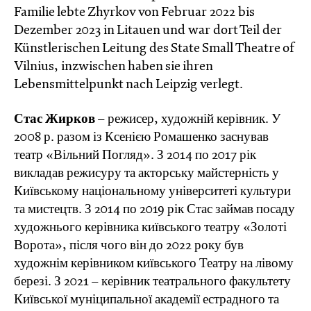
Familie lebte Zhyrkov von Februar 2022 bis
Dezember 2023 in Litauen und war dort Teil der
Künstlerischen Leitung des State Small Theatre of
Vilnius, inzwischen haben sie ihren
Lebensmittelpunkt nach Leipzig verlegt.
Стас Жирков
– режисер, художній керівник. У
2008 р. разом із Ксенією Ромашенко заснував
театр «Вільний Погляд». З 2014 по 2017 рік
викладав режисуру та акторську майстерність у
Київському національному університеті культури
та мистецтв. З 2014 по 2019 рік Стас займав посаду
художнього керівника київського театру «Золоті
Ворота», після чого він до 2022 року був
художнім керівником київського Театру на лівому
березі. З 2021 – керівник театрального факультету
Київської муніципальної академії естрадного та