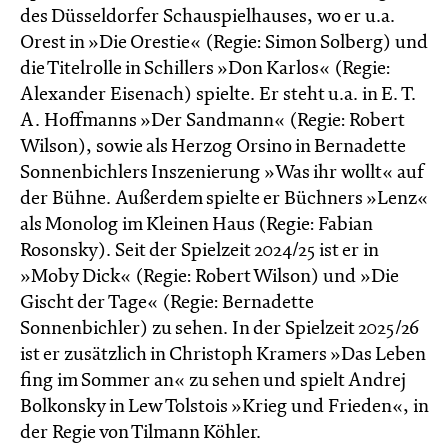
des Düsseldorfer Schauspielhauses, wo er u.a.
Orest in »Die Orestie« (Regie: Simon Solberg) und
die Titelrolle in Schillers »Don Karlos« (Regie:
Alexander Eisenach) spielte. Er steht u.a. in E. T.
A. Hoffmanns »Der Sandmann« (Regie: Robert
Wilson), sowie als Herzog Orsino in Bernadette
Sonnenbichlers Inszenierung »Was ihr wollt« auf
der Bühne. Außerdem spielte er Büchners »Lenz«
als Monolog im Kleinen Haus (Regie: Fabian
Rosonsky). Seit der Spielzeit 2024/25 ist er in
»Moby Dick« (Regie: Robert Wilson) und »Die
Gischt der Tage« (Regie: Bernadette
Sonnenbichler) zu sehen. In der Spielzeit 2025/26
ist er zusätzlich in Christoph Kramers »Das Leben
fing im Sommer an« zu sehen und spielt Andrej
Bolkonsky in Lew Tolstois »Krieg und Frieden«, in
der Regie von Tilmann Köhler.