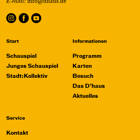
E-Mail:
info@dhaus.de
und Anne-Kathrin Behl
Regie und
Choreografie: Barbara Fuchs
Central 2
Relaxed Performance
Start
Informationen
Karten
Schauspiel
Programm
Junges Schauspiel
Karten
Stadt:Kollektiv
Besuch
Mi, 21.10. / 10:00 – 11:00
Das D’haus
JUNGES SCHAUSPIEL
Aktuelles
Das NEIN­horn
von Marc-Uwe Kling und Astrid Henn
Regie: Philipp Alfons Heitmann, Matts Johan
Service
Leenders
Kontakt
Central 1