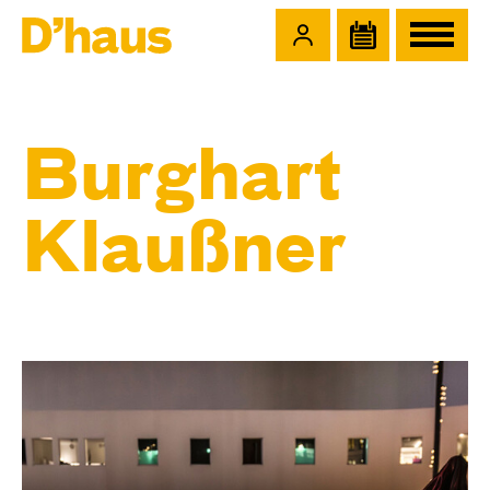
Zum Hauptinhalt springen
Zum Footer springen
Burghart
Klaußner