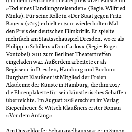
und dem Deutschen Theaterpreis »Der Faust« für
»Tod eines Handlungsreisenden« (Regie: Wilfried
Minks). Für seine Rolle in »Der Staat gegen Fritz
Bauer« (2015) erhielt er zum wiederholten Mal
den Preis der deutschen Filmkritik. Er spielte
mehrfach am Staatsschauspiel Dresden, wo er als
Philipp in Schillers »Don Carlos« (Regie: Roger
Vontobel) 2011 zum Berliner Theatertreffen
eingeladen war. Außerdem arbeitete er als
Regisseur in Dresden, Hamburg und Bochum.
Burghart Klaußner ist Mitglied der Freien
Akademie der Künste in Hamburg, die ihm 2017
die Ehrenplakette für sein künstlerisches Schaffen
überreichte. Im August 2018 erschien im Verlag
Kiepenheuer & Witsch Klaußners erster Roman
»Vor dem Anfang«.
Am Düsseldorfer Schauspielhaus war er in Simon