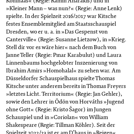
Kohlhaas« (Regie: Ramin Anarakis) und in
»Kleiner Mann – was nun?« (Regie: Anne Lenk)
spielte. In der Spielzeit 2016/2017 war Kitsche
festes Ensemblemitglied am Staatsschauspiel
Dresden, wo er u. a. in »Das Gespenst von
Canterville« (Regie: Susanne Lietzow), in »Krieg.
Stell dir vor es wäre hier« nach dem Buch von
Janne Teller (Regie: Pınar Karabulut) und Laura
Linnenbaums hochgelobter Inszenierung von
Ibrahim Amirs »Homohalal« zu sehen war. Am
Düsseldorfer Schauspielhaus spielte Thomas
Kitsche unter anderem bereits in Thomas Freyers
»letztes Licht. Territorium« (Regie: Jan Gehler),
sowie den Lehrer in Ödön von Horváths »Jugend
ohne Gott« (Regie: Kristo Šagor) im Jungen
Schauspiel und in »Coriolan« von William
Shakespeare (Regie: Tillman Köhler). Seit der
Spielzeit 2022/23 ist er am D’haus in »Reigen«