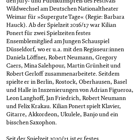
den Jury- und Publikumspreis des Festivals
Wildwechsel am Deutschen Nationaltheater
Weimar für »Supergute Tage« (Regie: Barbara
Hauck). Ab der Spielzeit 2016/17 war Kilian
Ponert für zwei Spielzeiten festes
Ensemblemitglied am Jungen Schauspiel
Düsseldorf, wo er u.a. mit den Regisseur:innen
Daniela Löffner, Robert Neumann, Gregory
Caers, Mina Salehpour, Martin Grünheit und
Robert Gerloff zusammenarbeitete. Seitdem
spielte er in Berlin, Rostock, Oberhausen, Basel
und Halle in Inszenierungen von Adrian Figueroa,
Leon Langhoff, Jan Friedrich, Robert Neumann
und Felix Krakau. Kilian Ponert spielt Klavier,
Gitarre, Akkordeon, Ukulele, Banjo und ein
bisschen Saxophon.
Seit der Spielzeit 2020/21 ist er festes