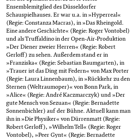
Ensemblemitglied des Düsseldorfer
Schauspielhauses. Er war u.a. in »Hyperreal«
(Regie: Constanza Macras), in »Das Rheingold.
Eine andere Geschichte« (Regie: Roger Vontobel)
und als Truffaldino in der Open-Air-Produktion
»Der Diener zweier Herren« (Regie: Robert
Gerloff) zu sehen. Außerdem stand er in
»Franziska« (Regie: Sebastian Baumgarten), in
»Trauer ist das Ding mit Federn« von Max Porter
(Regie: Laura Linnenbaum), in »Rückkehr zu den
Sternen (Weltraumoper)« von Bonn Park, in
»Alice« (Regie: André Kaczmarczyk) und »Der
gute Mensch von Sezuan« (Regie: Bernadette
Sonnenbichler) auf der Bühne. Aktuell kann man
ihn in »Die Physiker« von Dürrenmatt (Regie:
Robert Gerloff), »Wilhelm Tell« (Regie: Roger
Vontobel), »Peer Gynt« (Regie: Bernadette