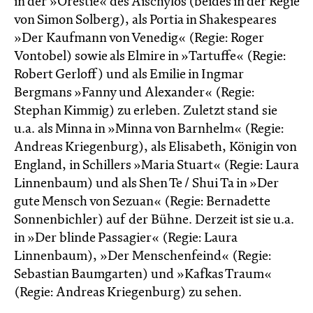
in der »Orestie« des Aischylos (beides in der Regie
von Simon Solberg), als Portia in Shakespeares
»Der Kaufmann von Venedig« (Regie: Roger
Vontobel) sowie als Elmire in »Tartuffe« (Regie:
Robert Gerloff) und als Emilie in Ingmar
Bergmans »Fanny und Alexander« (Regie:
Stephan Kimmig) zu erleben. Zuletzt stand sie
u.a. als Minna in »Minna von Barnhelm« (Regie:
Andreas Kriegenburg), als Elisabeth, Königin von
England, in Schillers »Maria Stuart« (Regie: Laura
Linnenbaum) und als Shen Te / Shui Ta in »Der
gute Mensch von Sezuan« (Regie: Bernadette
Sonnenbichler) auf der Bühne. Derzeit ist sie u.a.
in »Der blinde Passagier« (Regie: Laura
Linnenbaum), »Der Menschen­feind« (Regie:
Sebastian Baumgarten) und »Kafkas Traum«
(Regie: Andreas Kriegenburg) zu sehen.