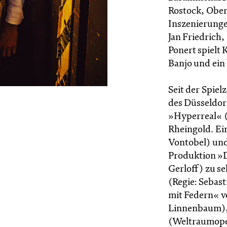
Rostock, Ober
Inszenierunge
Jan Friedrich
Ponert spielt 
Banjo und ein
Seit der Spiel
des Düsseldorf
»Hyperreal« (
Rheingold. Ei
Vontobel) und
Produktion »D
Gerloff) zu s
(Regie: Sebas
mit Federn« v
Linnenbaum),
(Weltraumoper