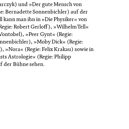
rczyk) und »Der gute Mensch von
e: Bernadette Sonnenbichler) auf der
l kann man ihn in »Die Physiker« von
egie: Robert Gerloff), »Wilhelm Tell«
 Vontobel), »Peer Gynt« (Regie:
nnenbichler), »Moby Dick« (Regie:
), »Nora« (Regie: Felix Krakau) sowie in
ts Astrologie« (Regie: Philipp
f der Bühne sehen.