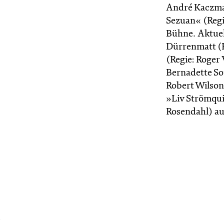
André Kaczma
Sezuan« (Regi
Bühne. Aktuel
Dürrenmatt (R
(Regie: Roger
Bernadette So
Robert Wilson
»Liv Strömquis
Rosendahl) au