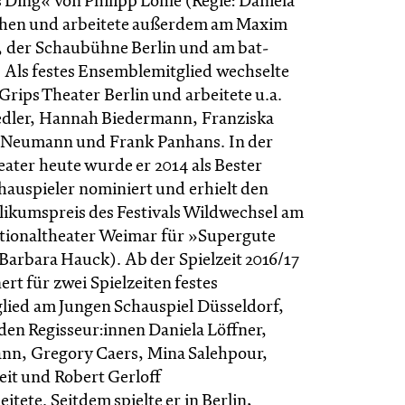
 Ding« von Philipp Löhle (Regie: Daniela
ehen und arbeitete außerdem am Maxim
, der Schaubühne Berlin und am bat-
. Als festes Ensemblemitglied wechselte
 Grips Theater Berlin und arbeitete u.a.
iedler, Hannah Biedermann, Franziska
t Neumann und Frank Panhans. In der
eater heute wurde er 2014 als Bester
uspieler nominiert und erhielt den
likumspreis des Festivals Wildwechsel am
tionaltheater Weimar für »Supergute
 Barbara Hauck). Ab der Spielzeit 2016/17
ert für zwei Spielzeiten festes
ied am Jungen Schauspiel Düsseldorf,
 den Regisseur:innen Daniela Löffner,
nn, Gregory Caers, Mina Salehpour,
it und Robert Gerloff
ete. Seitdem spielte er in Berlin,