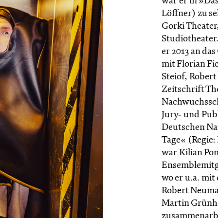
war er in »Das
Löffner) zu s
Gorki Theater
Studiotheater
er 2013 an das
mit Florian F
Steiof, Rober
Zeitschrift Th
Nachwuchsscha
Jury- und Pub
Deutschen Na
Tage« (Regie:
war Kilian Pon
Ensemblemitgl
wo er u.a. mit
Robert Neuma
Martin Grünhe
zusammenarbeit