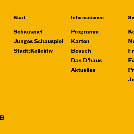
Start
Informationen
Se
Schauspiel
Programm
Ko
Junges Schauspiel
Karten
Ne
Stadt:Kollektiv
Besuch
F
Das D’haus
F
Aktuelles
P
J
B