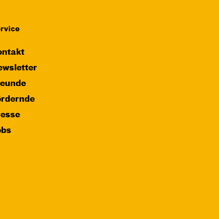
rvice
ntakt
wsletter
reunde
ördernde
resse
obs