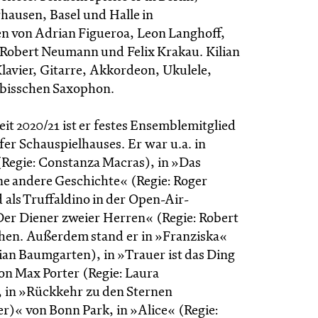
hausen, Basel und Halle in
n von Adrian Figueroa, Leon Langhoff,
, Robert Neumann und Felix Krakau. Kilian
Klavier, Gitarre, Akkordeon, Ukulele,
 bisschen Saxophon.
zeit 2020/21 ist er festes Ensemblemitglied
er Schauspielhauses. Er war u.a. in
Regie: Constanza Macras), in »Das
ne andere Geschichte« (Regie: Roger
 als Truffaldino in der Open-Air-
er Diener zweier Herren« (Regie: Robert
ehen. Außerdem stand er in »Franziska«
tian Baumgarten), in »Trauer ist das Ding
on Max Porter (Regie: Laura
 in »Rückkehr zu den Sternen
)« von Bonn Park, in »Alice« (Regie: