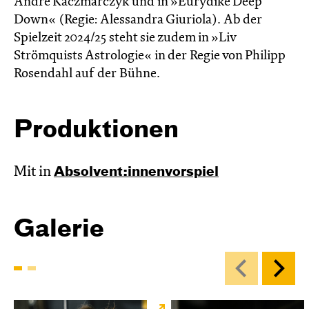
André Kaczmarczyk und in »Eurydike Deep
Down« (Regie: Alessandra Giuriola). Ab der
Spielzeit 2024/25 steht sie zudem in »Liv
Strömquists Astrologie« in der Regie von Philipp
Rosendahl auf der Bühne.
Produktionen
Mit in
Absol­vent:innen­vor­spiel
Galerie