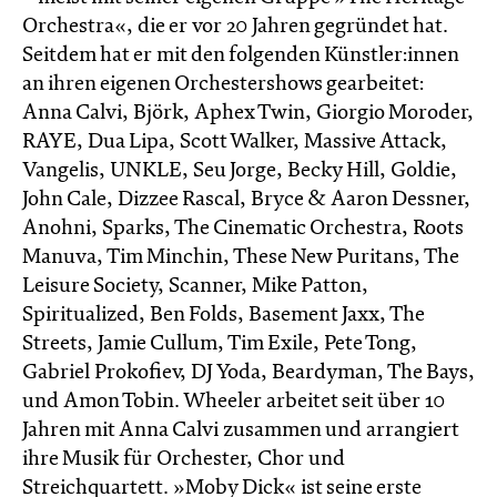
Orchestra«, die er vor 20 Jahren gegründet hat.
Seitdem hat er mit den folgenden Künstler:innen
an ihren eigenen Orchestershows gearbeitet:
Anna Calvi, Björk, Aphex Twin, Giorgio Moroder,
RAYE, Dua Lipa, Scott Walker, Massive Attack,
Vangelis, UNKLE, Seu Jorge, Becky Hill, Goldie,
John Cale, Dizzee Rascal, Bryce & Aaron Dessner,
Anohni, Sparks, The Cinematic Orchestra, Roots
Manuva, Tim Minchin, These New Puritans, The
Leisure Society, Scanner, Mike Patton,
Spiritualized, Ben Folds, Basement Jaxx, The
Streets, Jamie Cullum, Tim Exile, Pete Tong,
Gabriel Prokofiev, DJ Yoda, Beardyman, The Bays,
und Amon Tobin. Wheeler arbeitet seit über 10
Jahren mit Anna Calvi zusammen und arrangiert
ihre Musik für Orchester, Chor und
Streichquartett. »Moby Dick« ist seine erste