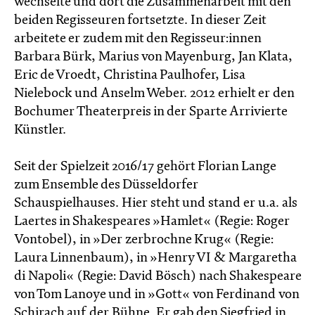
wechselte und dort die Zusammenarbeit mit den
beiden Regisseuren fortsetzte. In dieser Zeit
arbeitete er zudem mit den Regisseur:innen
Barbara Bürk, Marius von Mayenburg, Jan Klata,
Eric de Vroedt, Christina Paulhofer, Lisa
Nielebock und Anselm Weber. 2012 erhielt er den
Bochumer Theaterpreis in der Sparte Arrivierte
Künstler.
Seit der Spielzeit 2016/17 gehört Florian Lange
zum Ensemble des Düsseldorfer
Schauspielhauses. Hier steht und stand er u.a. als
Laertes in Shakespeares »Hamlet« (Regie: Roger
Vontobel), in »Der zerbrochne Krug« (Regie:
Laura Linnenbaum), in »Henry VI & Margaretha
di Napoli« (Regie: David Bösch) nach Shakespeare
von Tom Lanoye und in »Gott« von Ferdinand von
Schirach auf der Bühne. Er gab den Siegfried in