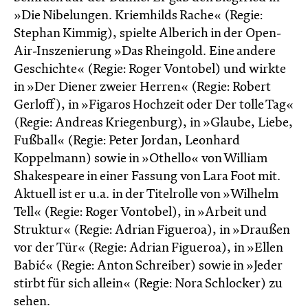
»Die Nibelungen. Kriemhilds Rache« (Regie:
Stephan Kimmig), spielte Alberich in der Open-
Air-Inszenierung »Das Rheingold. Eine andere
Geschichte« (Regie: Roger Vontobel) und wirkte
in »Der Diener zweier Herren« (Regie: Robert
Gerloff), in »Figaros Hochzeit oder Der tolle Tag«
(Regie: Andreas Kriegenburg), in »Glaube, Liebe,
Fußball« (Regie: Peter Jordan, Leonhard
Koppelmann) sowie in »Othello« von William
Shakespeare in einer Fassung von Lara Foot mit.
Aktuell ist er u.a. in der Titelrolle von »Wilhelm
Tell« (Regie: Roger Vontobel), in »Arbeit und
Struktur« (Regie: Adrian Figueroa), in »Draußen
vor der Tür« (Regie: Adrian Figueroa), in »Ellen
Babić« (Regie: Anton Schreiber) sowie in »Jeder
stirbt für sich allein« (Regie: Nora Schlocker) zu
sehen.