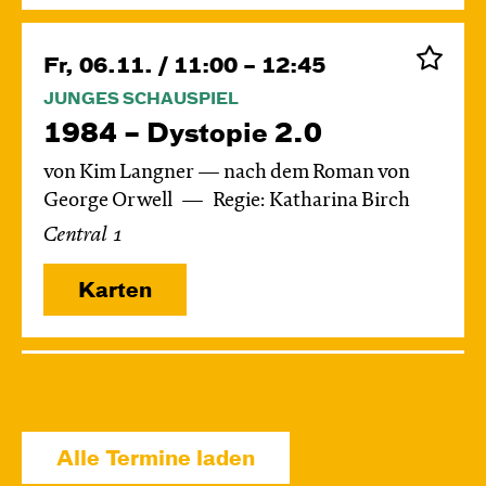
Fr, 06.11. / 11:00 – 12:45
JUNGES SCHAUSPIEL
1984 – Dystopie 2.0
von Kim Langner — nach dem Roman von
George Orwell
Regie: Katharina Birch
Central 1
Karten
Di, 24.11. / 10:00 – 11:15
JUNGES SCHAUSPIEL
Das grüne König­reich
Alle Termine laden