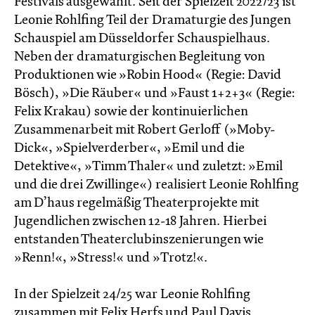
Festivals ausgewählt. Seit der Spielzeit 2022/23 ist
Leonie Rohlfing Teil der Dramaturgie des Jungen
Schauspiel am Düsseldorfer Schauspielhaus.
Neben der dramaturgischen Begleitung von
Produktionen wie »Robin Hood« (Regie: David
Bösch), »Die Räuber« und »Faust 1+2+3« (Regie:
Felix Krakau) sowie der kontinuierlichen
Zusammenarbeit mit Robert Gerloff (»Moby-
Dick«, »Spielverderber«, »Emil und die
Detektive«, »Timm Thaler« und zuletzt: »Emil
und die drei Zwillinge«) realisiert Leonie Rohlfing
am D’haus regelmäßig Theaterprojekte mit
Jugendlichen zwischen 12-18 Jahren. Hierbei
entstanden Theaterclubinszenierungen wie
»Renn!«, »Stress!« und »Trotz!«.
In der Spielzeit 24/25 war Leonie Rohlfing
zusammen mit Felix Herfs und Paul Davis