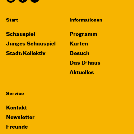
Karten
Start
Informationen
Schauspiel
Programm
Do, 26.11. / 10:00 – 11:15
Junges Schauspiel
Karten
JUNGES SCHAUSPIEL
Stadt:Kollektiv
Besuch
Das grüne König­reich
Das D’haus
von Cornelia Funke und Tammi Hartung
Aktuelles
Regie und Bühne: Leonie Rohlfing
Central 2
Service
Mit künstlerischer Audiodeskription
Kontakt
Karten
Newsletter
Freunde