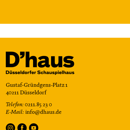
von Cornelia Funke und Tammi Hartung
Regie und Bühne: Leonie Rohlfing
Central 2
Mit künstlerischer Audiodeskription
Karten
Mi, 25.11. / 10:00 – 11:15
JUNGES SCHAUSPIEL
Gustaf-Gründgens-Platz 1
Das grüne König­reich
40211 Düsseldorf
von Cornelia Funke und Tammi Hartung
Telefon:
0211.85 23 0
Regie und Bühne: Leonie Rohlfing
E-Mail:
info@dhaus.de
Central 2
Mit künstlerischer Audiodeskription