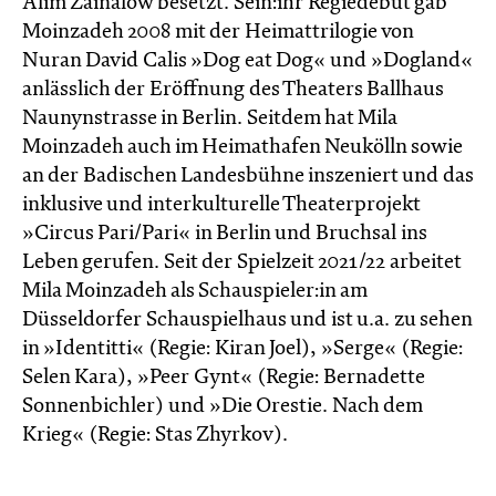
Alim Zainalow besetzt. Sein:ihr Regiedebüt gab
Moinzadeh 2008 mit der Heimattrilogie von
Nuran David Calis »Dog eat Dog« und »Dogland«
anlässlich der Eröffnung des Theaters Ballhaus
Naunynstrasse in Berlin. Seitdem hat Mila
Moinzadeh auch im Heimathafen Neukölln sowie
an der Badischen Landesbühne inszeniert und das
inklusive und interkulturelle Theaterprojekt
»Circus Pari/Pari« in Berlin und Bruchsal ins
Leben gerufen. Seit der Spielzeit 2021/22 arbeitet
Mila Moinzadeh als Schauspieler:in am
Düsseldorfer Schauspielhaus und ist u.a. zu sehen
in »Identitti« (Regie: Kiran Joel), »Serge« (Regie:
Selen Kara), »Peer Gynt« (Regie: Bernadette
Sonnenbichler) und »Die Orestie. Nach dem
Krieg« (Regie: Stas Zhyrkov).