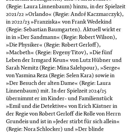
(Regie: Laura Linnenbaum) hinzu, in der Spielzeit
2021/22 »Orlando« (Regie: André Kaczmarczyk),
in 2022/23 »Franziska« von Frank Wedekind
(Regie: Sebastian Baumgarten). Aktuell wirkt er
in in »Der Sandmann« (Regie: Robert Wilson),
»Die Physiker« (Regie: Robert Gerloff),
»Macbeth« (Regie: Evgeny Titov), »Die fünf
Leben der Irmgard Keun« von Lutz Hübner und
Sarah Nemitz (Regie: Mina Salehpour), »Serge«
von Yasmina Reza (Regie: Selen Kara) sowie in
»Der Besuch der alten Dame« (Regie: Laura
Linnenbaum) mit. In der Spielzeit 2024/25
übernimmt er im Kinder- und Familienstück
»Emil und die Detektive« von Erich Kästner in
der Regie von Robert Gerloff die Rolle von Herrn
Grundeis und ist in »Jeder stirbt für sich allein«
(Regie: Nora Schlocker) und »Der blinde