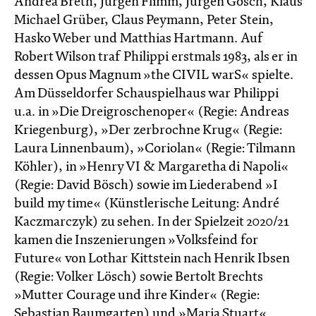
Andrea Breth, Jürgen Flimm, Jürgen Gosch, Klaus
Michael Grüber, Claus Peymann, Peter Stein,
Hasko Weber und Matthias Hartmann. Auf
Robert Wilson traf Philippi erstmals 1983, als er in
dessen Opus Magnum »the CIVIL warS« spielte.
Am Düsseldorfer Schauspielhaus war Philippi
u.a. in »Die Dreigroschenoper« (Regie: Andreas
Kriegenburg), »Der zerbrochne Krug« (Regie:
Laura Linnenbaum), »Coriolan« (Regie: Tilmann
Köhler), in »Henry VI & Margaretha di Napoli«
(Regie: David Bösch) sowie im Liederabend »I
build my time« (Künstlerische Leitung: André
Kaczmarczyk) zu sehen. In der Spielzeit 2020/21
kamen die Inszenierungen »Volksfeind for
Future« von Lothar Kittstein nach Henrik Ibsen
(Regie: Volker Lösch) sowie Bertolt Brechts
»Mutter Courage und ihre Kinder« (Regie:
Sebastian Baumgarten) und »Maria Stuart«