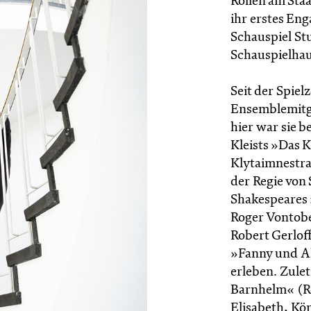
Rollen am Sta
ihr erstes Eng
Schauspiel Stu
Schauspielha
Seit der Spiel
Ensemblemitgl
hier war sie b
Kleists »Das 
Klytaimnestra 
der Regie von 
Shakespeares
Roger Vontobel
Robert Gerlof
»Fanny und A
erleben. Zulet
Barnhelm« (Re
Elisabeth, Kön