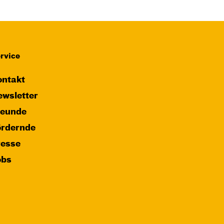
rvice
ntakt
wsletter
reunde
ördernde
resse
obs