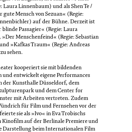
e: Laura Linnenbaum) und als Shen Te /
er gute Mensch von Sezuan« (Regie:
nnenbichler) auf der Bühne. Derzeit ist
er blinde Passagier« (Regie: Laura
»Der Menschen­feind« (Regie: Sebastian
und »Kafkas Traum« (Regie: Andreas
zu sehen.
ater kooperiert sie mit bildenden
n und entwickelt eigene Performances
in der Kunsthalle Düsseldorf, dem
kulpturenpark und dem Center for
nster mit Arbeiten vertreten. Zudem
ündrich für Film und Fernsehen vor der
eierte sie als »Ivo« in Eva Trobischs
 Kinofilm auf der Berlinale Premiere und
e Darstellung beim Internationalen Film