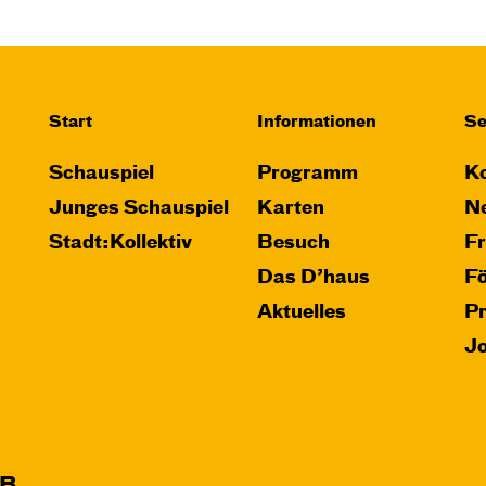
Start
Informationen
Se
Schauspiel
Programm
Ko
Junges Schauspiel
Karten
Ne
Stadt:Kollektiv
Besuch
F
Das D’haus
F
Aktuelles
P
J
B