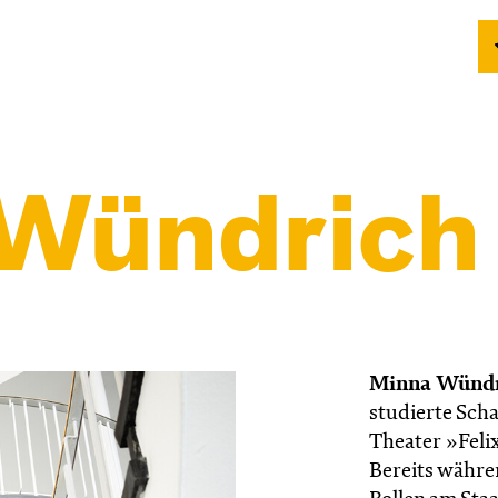
Wündrich
Minna Wünd
studierte Sch
Theater »Feli
Bereits währe