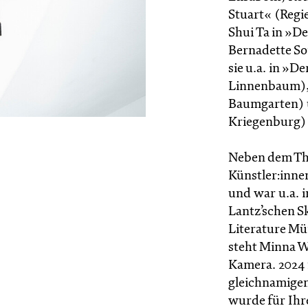
Stuart« (Regi
Shui Ta in »D
Bernadette So
sie u.a. in »D
Linnenbaum), 
Baumgarten) 
Kriegenburg) 
Neben dem The
Künstler:inne
und war u.a. 
Lantz’schen S
Literature Mü
steht Minna W
Kamera. 2024 f
gleichnamigen
wurde für Ihr