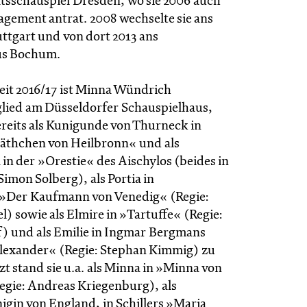
atsschauspiel Dresden, wo sie 2006 auch
agement antrat. 2008 wechselte sie ans
ttgart und von dort 2013 ans
us Bochum.
zeit 2016/17 ist Minna Wündrich
ied am Düsseldorfer Schauspielhaus,
ereits als Kunigunde von Thurneck in
Käthchen von Heilbronn« und als
in der »Orestie« des Aischylos (beides in
Simon Solberg), als Portia in
 »Der Kaufmann von Venedig« (Regie:
) sowie als Elmire in »Tartuffe« (Regie:
f) und als Emilie in Ingmar Bergmans
lexander« (Regie: Stephan Kimmig) zu
zt stand sie u.a. als Minna in »Minna von
gie: Andreas Kriegenburg), als
igin von England, in Schillers »Maria