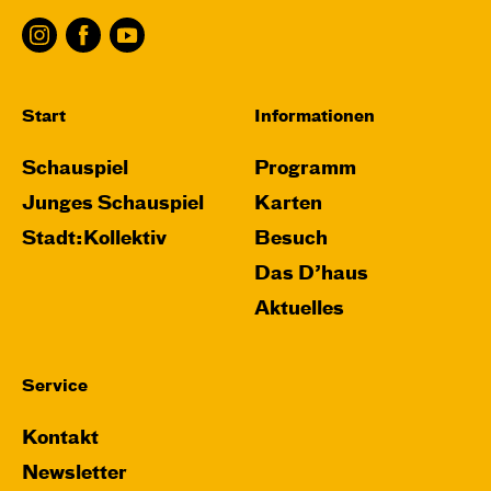
Leenders
Central 1
Karten
Start
Informationen
Schauspiel
Programm
Junges Schauspiel
Karten
Do, 12.11. / 10:00 – 11:00
Stadt:Kollektiv
Besuch
JUNGES SCHAUSPIEL
FAMILIENVORSTELLUNG
Das D’haus
Das NEIN­horn
Aktuelles
von Marc-Uwe Kling und Astrid Henn
Regie: Philipp Alfons Heitmann, Matts Johan
Service
Leenders
Central 1
Kontakt
Newsletter
Karten