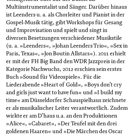
Multiinstrumentalist und Sänger. Darüber hinaus
ist Leenders u. a. als Chorleiter und Pianist in der
Gospel-Musik tätig, gibt Workshops für Gesang
und Improvisation und spielt und singt in
diversen Besetzungen verschiedener Musikstile
(u. a. »Leenders«, »Johan Leenders Trio«, »Sex in
Paris, Texas«, »Jon Boutin Allstars«). 2011 erhielt
er mit der FH Big Band den WDR Jazzpreis in der
Kategorie Nachwuchs, 2012 erschien sein erstes
Buch »Sound für Videospiele«. Für die
Liederabende »Heart of Gold«, »Boys don’t cry
and girls just want to have fun« und »I build my
time« am Düsseldorfer Schauspielhaus zeichnete
er als musikalischer Leiter verantwortlich. Zudem
wirkte er am D’haus u.a. an den Produktionen
»Alice«, »Cabaret«, »Der Teufel mit den drei
goldenen Haaren« und »Die Märchen des Oscar