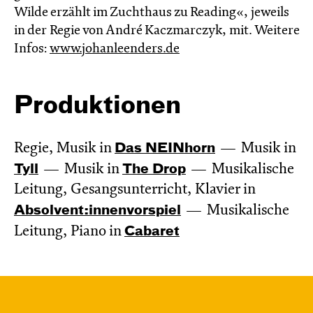
Wilde erzählt im Zucht­haus zu Reading«, jeweils
in der Regie von André Kaczmarczyk, mit. Weitere
Infos:
www.johanleenders.de
Produktionen
Regie, Musik in
Das NEIN­horn
Musik in
Tyll
Musik in
The Drop
Musikalische
Leitung, Gesangsunterricht, Klavier in
Absol­vent:innen­vor­spiel
Musikalische
Leitung, Piano in
Cabaret