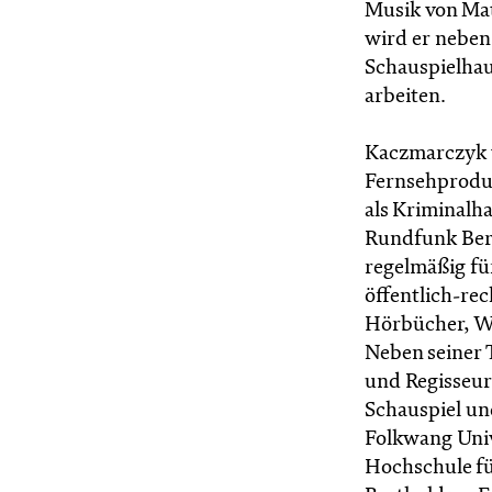
Musik von Mat
wird er neben
Schauspielhau
arbeiten.
Kaczmarczyk w
Fernsehproduk
als Kriminalh
Rundfunk Berl
regelmäßig fü
öffentlich-re
Hörbücher, W
Neben seiner T
und Regisseur 
Schauspiel un
Folkwang Univ
Hochschule fü