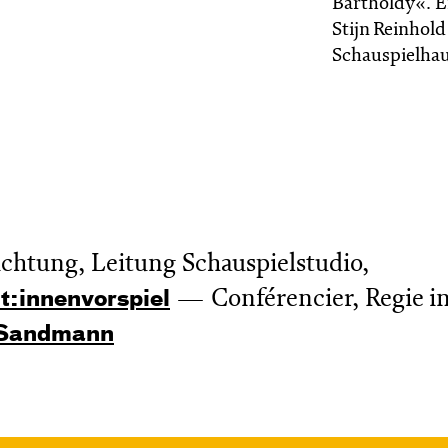
Bartholdy«. E
Stijn Reinhol
Schauspielhau
ichtung, Leitung Schauspielstudio,
Conférencier, Regie i
t:innen­vor­spiel
 Sandmann