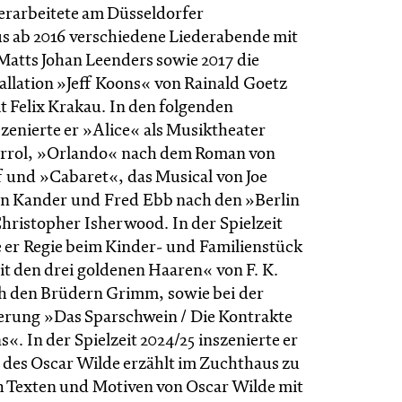
 erarbeitete am Düsseldorfer
s ab 2016 verschiedene Liederabende mit
atts Johan Leenders sowie 2017 die
allation »Jeff Koons« von Rainald Goetz
 Felix Krakau. In den folgenden
szenierte er »Alice« als Musiktheater
arrol, »Orlando« nach dem Roman von
f und »Cabaret«, das Musical von Joe
hn Kander und Fred Ebb nach den »Berlin
Christopher Isherwood. In der Spielzeit
e er Regie beim Kinder- und Familienstück
it den drei goldenen Haaren« von F. K.
h den Brüdern Grimm, sowie bei der
erung »Das Sparschwein / Die Kontrakte
. In der Spielzeit 2024/25 inszenierte er
des Oscar Wilde erzählt im Zucht­haus zu
 Texten und Motiven von Oscar Wilde mit