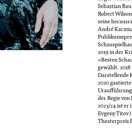
Sebastian Bau
Robert Wilson
seine herausr
André Kaczma
Publikumsprei
Schauspielhau
2019 in der K
»Besten Schau
gewählt. 2018
Darstellende 
2020 gastierte
Uraufführung
der Regie von F
2023/24 ist er 
Evgeny Titov)
Theaterpreis 