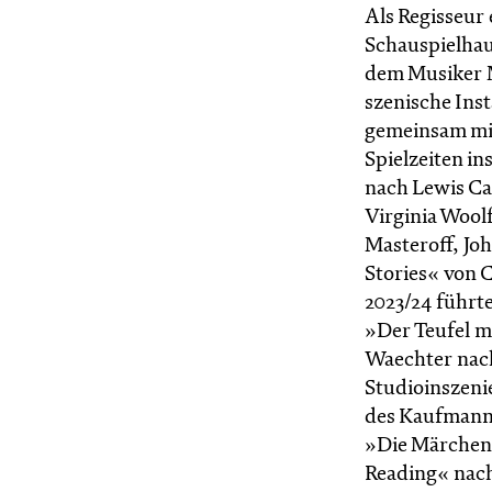
Als Regisseur
Schauspielhau
dem Musiker M
szenische Inst
gemeinsam mit
Spielzeiten in
nach Lewis C
Virginia Wool
Masteroff, Jo
Stories« von 
2023/24 führt
»Der Teufel m
Waechter nac
Studioinszeni
des Kaufmanns«
»Die Märchen 
Reading« nach