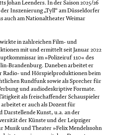
ts Johan Leenders. In der Saison 2025/26
 der Inszenierung „Tyll“ am Düsseldorfer
s auch am Nationaltheater Weimar
irkte in zahlreichen Film- und
tionen mit und ermittelt seit Januar 2022
auptkommissar im »Polizeiruf 110« des
in-Brandenburg. Daneben arbeitet er
r Radio- und Hörspielproduktionen beim
chtlichen Rundfunk sowie als Sprecher für
erbung und audiodeskriptive Formate.
ätigkeit als freischaffender Schauspieler
arbeitet er auch als Dozent für
d Darstellende Kunst, u.a. an der
ersität der Künste und der Leipziger
r Musik und Theater »Felix Mendelssohn