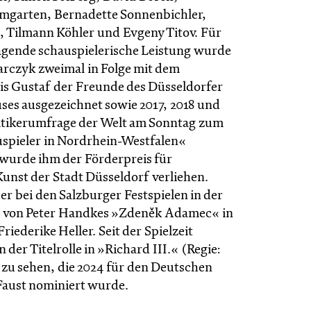
mgarten, Bernadette Sonnenbichler,
, Tilmann Köhler und Evgeny Titov. Für
agende schauspielerische Leistung wurde
rczyk zweimal in Folge mit dem
s Gustaf der Freunde des Düsseldorfer
ses ausgezeichnet sowie 2017, 2018 und
ritikerumfrage der Welt am Sonntag zum
spieler in Nordrhein-Westfalen«
 wurde ihm der Förderpreis für
Kunst der Stadt Düsseldorf verliehen.
 er bei den Salzburger Festspielen in der
 von Peter Handkes »Zdeněk Adamec« in
riederike Heller. Seit der Spielzeit
in der Titelrolle in »Richard III.« (Regie:
 zu sehen, die 2024 für den Deutschen
Faust nominiert wurde.