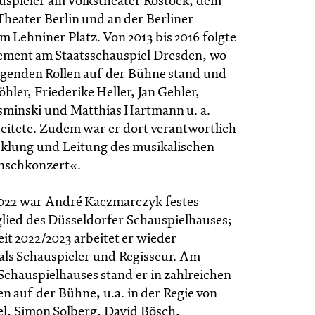
hauspieler am Volkstheater Rostock, dem
heater Berlin und an der Berliner
 Lehniner Platz. Von 2013 bis 2016 folgte
ement am Staatsschauspiel Dresden, wo
ragenden Rollen auf der Bühne stand und
hler, Friederike Heller, Jan Gehler,
minski und Matthias Hartmann u. a.
tete. Zudem war er dort verantwortlich
cklung und Leitung des musikalischen
schkonzert«.
2022 war André Kaczmarczyk festes
ied des Düsseldorfer Schauspielhauses;
zeit 2022/2023 arbeitet er wieder
 als Schauspieler und Regisseur. Am
Schauspielhauses stand er in zahlreichen
en auf der Bühne, u.a. in der Regie von
l, Simon Solberg, David Bösch,