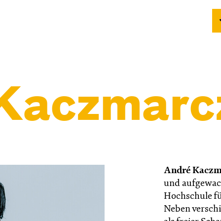
Kacz­marc­
André Kaczm
und aufgewach
Hochschule fü
Neben verschi