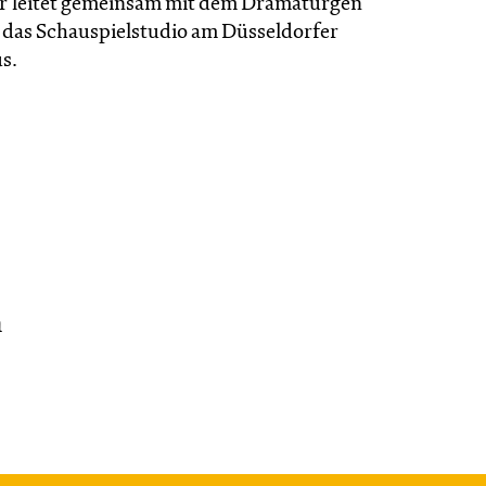
r leitet gemeinsam mit dem Dramaturgen
d das Schauspielstudio am Düsseldorfer
s.
n