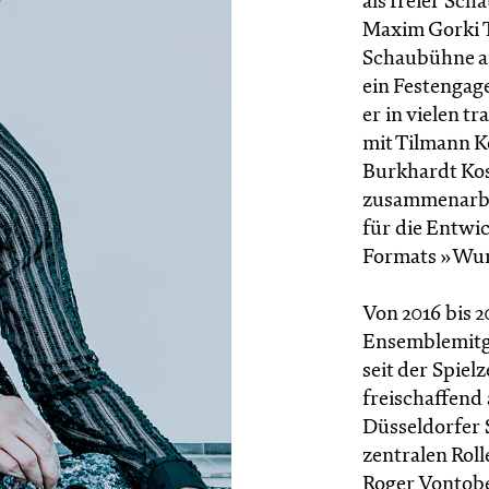
als freier Sc
Maxim Gorki T
Schaubühne am
ein Festengag
er in vielen t
mit Tilmann Kö
Burkhardt Kos
zusammenarbei
für die Entwi
Formats »Wun
Von 2016 bis 
Ensemblemitgl
seit der Spiel
freischaffend
Düsseldorfer 
zentralen Roll
Roger Vontobe