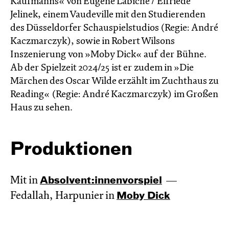
Kaufmanns« von Eugène Labiche / Elfriede
Jelinek, einem Vaudeville mit den Studierenden
des Düsseldorfer Schauspielstudios (Regie: André
Kaczmarczyk), sowie in Robert Wilsons
Inszenierung von »Moby Dick« auf der Bühne.
Ab der Spielzeit 2024/25 ist er zudem in »Die
Märchen des Oscar Wilde erzählt im Zucht­haus zu
Reading« (Regie: André Kacz­marc­zyk) im Großen
Haus zu sehen.
Produktionen
Mit in
Absol­vent:innen­vor­spiel
Fedallah, Harpunier in
Moby Dick