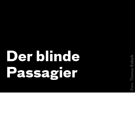
Der blinde
Foto: Thomas Rabsch
Passagier
von Maria Lazar
Uraufführung
am 31. Mai 2025
Schauspielhaus,
Kleines Haus
Schauspiel