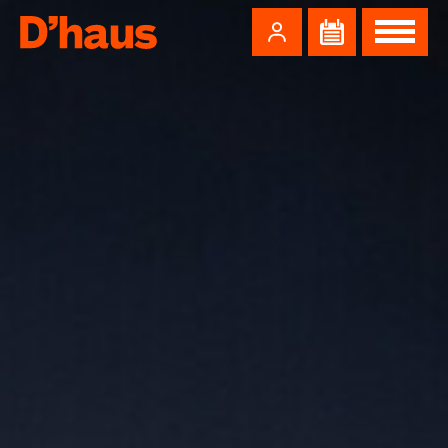
Zum Hauptinhalt springen
Zum Footer springen