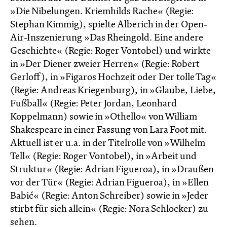
»Die Nibelungen. Kriemhilds Rache« (Regie:
Stephan Kimmig), spielte Alberich in der Open-
Air-Inszenierung »Das Rheingold. Eine andere
Geschichte« (Regie: Roger Vontobel) und wirkte
in »Der Diener zweier Herren« (Regie: Robert
Gerloff), in »Figaros Hochzeit oder Der tolle Tag«
(Regie: Andreas Kriegenburg), in »Glaube, Liebe,
Fußball« (Regie: Peter Jordan, Leonhard
Koppelmann) sowie in »Othello« von William
Shakespeare in einer Fassung von Lara Foot mit.
Aktuell ist er u.a. in der Titelrolle von »Wilhelm
Tell« (Regie: Roger Vontobel), in »Arbeit und
Struktur« (Regie: Adrian Figueroa), in »Draußen
vor der Tür« (Regie: Adrian Figueroa), in »Ellen
Babić« (Regie: Anton Schreiber) sowie in »Jeder
stirbt für sich allein« (Regie: Nora Schlocker) zu
sehen.