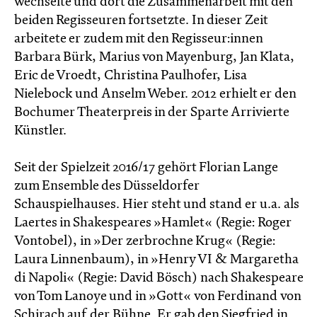
wechselte und dort die Zusammenarbeit mit den
beiden Regisseuren fortsetzte. In dieser Zeit
arbeitete er zudem mit den Regisseur:innen
Barbara Bürk, Marius von Mayenburg, Jan Klata,
Eric de Vroedt, Christina Paulhofer, Lisa
Nielebock und Anselm Weber. 2012 erhielt er den
Bochumer Theaterpreis in der Sparte Arrivierte
Künstler.
Seit der Spielzeit 2016/17 gehört Florian Lange
zum Ensemble des Düsseldorfer
Schauspielhauses. Hier steht und stand er u.a. als
Laertes in Shakespeares »Hamlet« (Regie: Roger
Vontobel), in »Der zerbrochne Krug« (Regie:
Laura Linnenbaum), in »Henry VI & Margaretha
di Napoli« (Regie: David Bösch) nach Shakespeare
von Tom Lanoye und in »Gott« von Ferdinand von
Schirach auf der Bühne. Er gab den Siegfried in