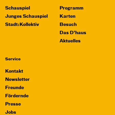
JUNGES SCHAUSPIEL
Schauspiel
Programm
Wolf
Junges Schauspiel
Karten
Ein Stück über Mut und Freundschaft
Stadt:Kollektiv
Besuch
von Saša Stanišić
Regie: Carmen Schwarz
Das D’haus
Central 1
Aktuelles
Touchtour für sehbehinderte und blinde
Menschen
Mit künstlerischer Audiodeskription
Service
Kontakt
Karten
Newsletter
Freunde
Fördernde
Sa, 12.12. / 18:00 – 20:00
17:00
Touchtour
Presse
JUNGES SCHAUSPIEL
Jobs