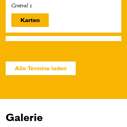
Central 1
Karten
Fr, 06.11. / 11:00 – 12:45
JUNGES SCHAUSPIEL
1984 – Dystopie 2.0
Alle Termine laden
von Kim Langner — nach dem Roman von
George Orwell
Regie: Katharina Birch
Central 1
Karten
Galerie