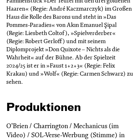
Familienstück »Der Teufel mit den drei goldenen
Haaren« (Regie: André Kaczmarczyk) im Großen
Haus die Rolle des Barons und steht in »Das
Pommes-Paradies« von Akın Emanuel Şipal
(Regie: Liesbeth Coltof), »Spielverderber«
(Regie: Robert Gerloff) und mit seinem
Diplomprojekt »Don Quixote – Nichts als die
Wahrheit« auf der Bühne. Ab der Spielzeit
2024/25 ist er in »Faust 1+2+3« (Regie: Felix
Krakau) und »Wolf« (Regie: Carmen Schwarz) zu
sehen.
Produktionen
O’Brien / Charrington / Mechanicus (im
Video) / SOL-Verse-Werbung (Stimme) in