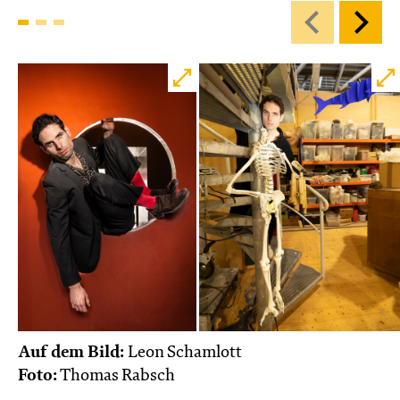
Mi, 18.11. / 10:00 – 12:00
09:00
Touchtour
JUNGES SCHAUSPIEL
Wolf
Ein Stück über Mut und Freundschaft
von Saša Stanišić
Regie: Carmen Schwarz
Central 1
Touchtour für sehbehinderte und blinde
Menschen
Mit künstlerischer Audiodeskription
Karten
Auf dem Bild:
Leon Schamlott
Foto:
Thomas Rabsch
Do, 19.11. / 10:00 – 12:00