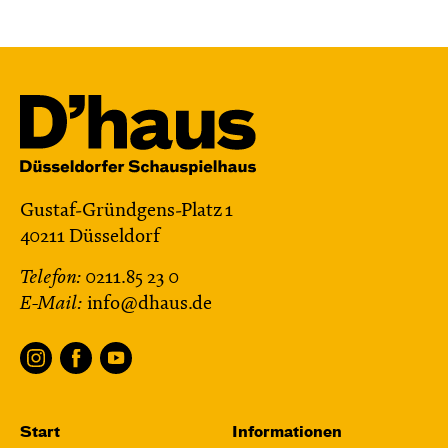
09:00
Touchtour
JUNGES SCHAUSPIEL
Wolf
Ein Stück über Mut und Freundschaft
von Saša Stanišić
Regie: Carmen Schwarz
Central 1
Touchtour für sehbehinderte und blinde
Gustaf-Gründgens-Platz 1
Menschen
40211 Düsseldorf
Mit künstlerischer Audiodeskription
Telefon:
0211.85 23 0
E-Mail:
info@dhaus.de
Karten
Fr, 20.11. / 10:00 – 12:00
Start
Informationen
09:00
Touchtour