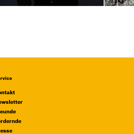
rvice
ntakt
wsletter
reunde
ördernde
resse