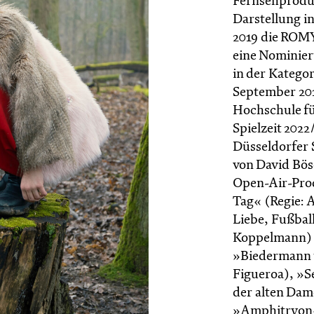
Fernsehproduk
Darstellung in
2019 die ROMY
eine Nominier
in der Kategor
September 201
Hochschule fu
Spielzeit 2022
Düsseldorfer S
von David Bös
Open-Air-Prod
Tag« (Regie: 
Liebe, Fußbal
Koppelmann) zu
»Biedermann u
Figueroa), »S
der alten Dam
»Amphitryon« 