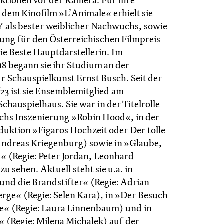
tionen vor der Kamera. Für ihre
 dem Kinofilm »L’Animale« erhielt sie
 als bester weiblicher Nachwuchs, sowie
ung für den Österreichischen Filmpreis
ie Beste Hauptdarstellerin. Im
8 begann sie ihr Studium an der
̈r Schauspielkunst Ernst Busch. Seit der
/23 ist sie Ensemblemitglied am
chauspielhaus. Sie war in der Titelrolle
chs Inszenierung »Robin Hood«, in der
uktion »Figaros Hochzeit oder Der tolle
Andreas Kriegenburg) sowie in »Glaube,
l« (Regie: Peter Jordan, Leonhard
 sehen. Aktuell steht sie u.a. in
nd die Brandstifter« (Regie: Adrian
erge« (Regie: Selen Kara), in »Der Besuch
e« (Regie: Laura Linnenbaum) und in
(Regie: Milena Michalek) auf der