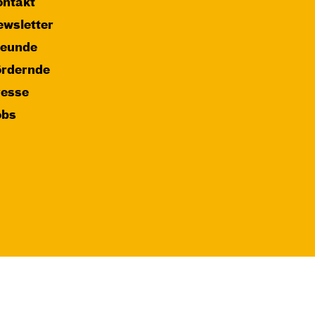
ntakt
wsletter
reunde
ördernde
resse
obs