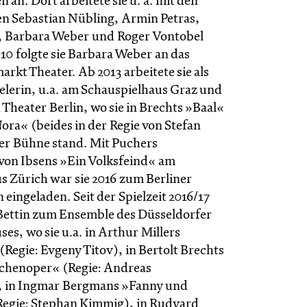
an. Dort arbeitete sie u. a. mit den
en Sebastian Nübling, Armin Petras,
, Barbara Weber und Roger Vontobel
0 folgte sie Barbara Weber an das
kt Theater. Ab 2013 arbeitete sie als
ielerin, u.a. am Schauspielhaus Graz und
Theater Berlin, wo sie in Brechts »Baal«
ora« (beides in der Regie von Stefan
er Bühne stand. Mit Puchers
von Ibsens »Ein Volksfeind« am
s Zürich war sie 2016 zum Berliner
 eingeladen. Seit der Spielzeit 2016/17
Bettin zum Ensemble des Düsseldorfer
es, wo sie u.a. in Arthur Millers
Regie: Evgeny Titov), in Bertolt Brechts
chenoper« (Regie: Andreas
, in Ingmar Bergmans »Fanny und
egie: Stephan Kimmig), in Rudyard