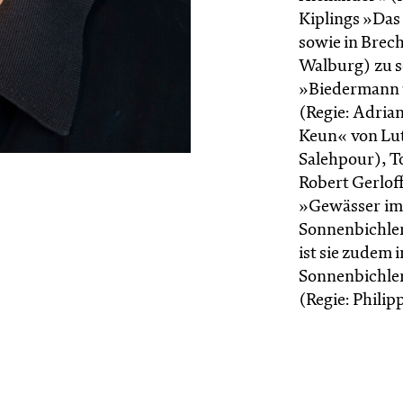
Kiplings »Das
sowie in Brech
Walburg) zu se
»Biedermann u
(Regie: Adria
Keun« von Lut
Salehpour), T
Robert Gerlof
»Gewässer im 
Sonnenbichler
ist sie zudem 
Sonnenbichler
(Regie: Philip