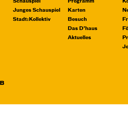
Schauspiel
Programm
Ko
Junges Schauspiel
Karten
Ne
Stadt:Kollektiv
Besuch
F
Das D’haus
F
Aktuelles
P
J
B