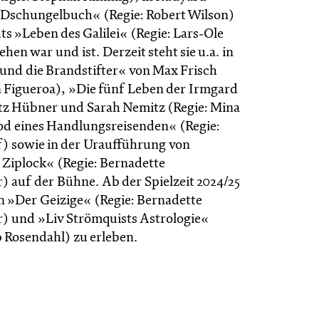
 Dschungelbuch« (Regie: Robert Wilson)
ts »Leben des Galilei« (Regie: Lars-Ole
hen war und ist. Derzeit steht sie u.a. in
nd die Brandstifter« von Max Frisch
n Figueroa), »Die fünf Leben der Irmgard
z Hübner und Sarah Nemitz (Regie: Mina
od eines Handlungsreisenden« (Regie:
f) sowie in der Uraufführung von
Ziplock« (Regie: Bernadette
) auf der Bühne. Ab der Spielzeit 2024/25
in »Der Geizige« (Regie: Bernadette
) und »Liv Strömquists Astrologie«
p Rosendahl) zu erleben.