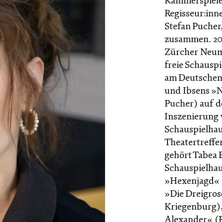
Kammerspielen 
Regisseur:inn
Stefan Pucher
zusammen. 201
Zürcher Neumar
freie Schausp
am Deutschen 
und Ibsens »N
Pucher) auf d
Inszenierung 
Schauspielhau
Theatertreffen
gehört Tabea 
Schauspielhaus
»Hexenjagd« (
»Die Dreigros
Kriegenburg)
Alexander« (R