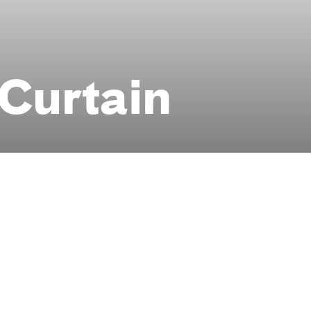
 Curtain
Spezial
am 28. Juni 2025
ühne
Junges Schauspiel