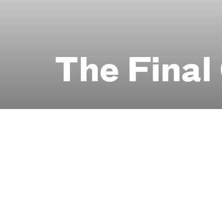
The Final
Mit Open-Stage-XXL-
Münsterstraße 446, B