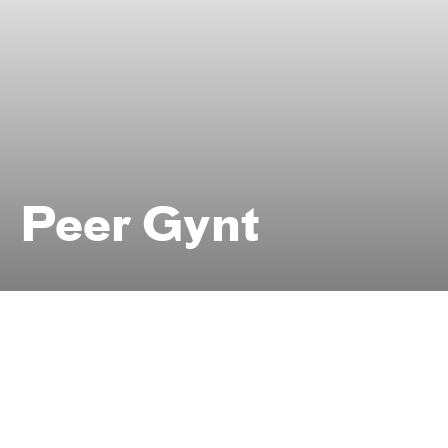
Foto: Melanie Zanin
Peer Gynt
Düsseldorfer Jugendliche stapeln
hoch und setzen alles auf eine
Karte
nach Henrik Ibsen