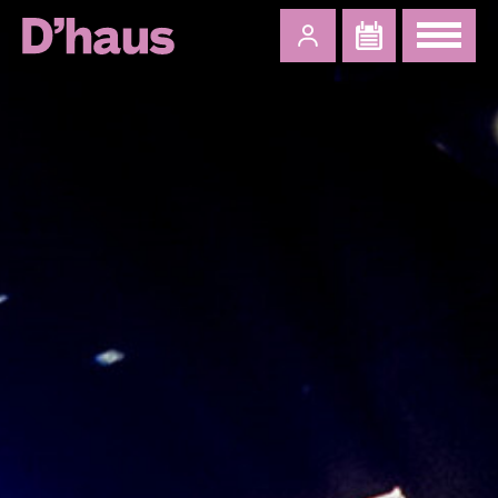
Zum Hauptinhalt springen
Zum Footer springen