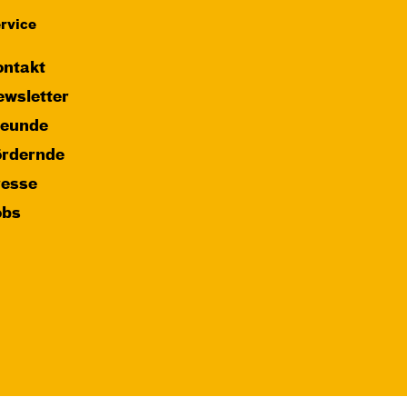
rvice
ntakt
wsletter
reunde
ördernde
resse
obs