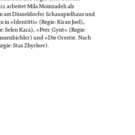
/22 arbeitet Mila Moinzadeh als
in am Düsseldorfer Schauspielhaus und
en in »Identitti« (Regie: Kiran Joel),
e: Selen Kara), »Peer Gynt« (Regie:
nnenbichler) und »Die Orestie. Nach
egie: Stas Zhyrkov).