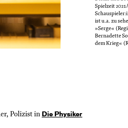
Spielzeit 2021
Schauspieler:
ist u.a. zu seh
»Serge« (Regi
Bernadette So
dem Krieg« (R
, Polizist in
Die Physiker