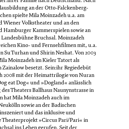
iner:ihrer Familie nach Deutschland. Nach
lausbildung an der Otto-Falckenberg-
chen spielte Mila Moinzadeh u.a. am
 Wiener Volkstheater und an den
 Hamburger Kammerspielen sowie an
n Landesbühne Bruchsal. Moinzadeh
reichen Kino- und Fernsehfilmen mit, u.a.
von Su Turhan und Shirin Neshat. Von 2003
ila Moinzadeh im Kieler Tatort als
m Zainalow besetzt. Sein:ihr Regiedebüt
 2008 mit der Heimattrilogie von Nuran
Dog eat Dog« und »Dogland« anlässlich
 des Theaters Ballhaus Naunynstrasse in
em hat Mila Moinzadeh auch im
eukölln sowie an der Badischen
nszeniert und das inklusive und
e Theaterprojekt »Circus Pari/Pari« in
chsal ins Leben gerufen. Seit der