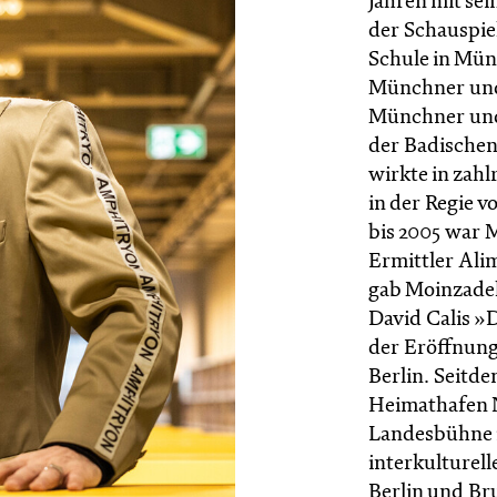
Jahren mit se
der Schauspie
Schule in Mün
Münchner und
Münchner und
der Badische
wirkte in zahl
in der Regie 
bis 2005 war M
Ermittler Ali
gab Moinzadeh
David Calis »
der Eröffnung
Berlin. Seitd
Heimathafen N
Landesbühne i
interkulturell
Berlin und Bru