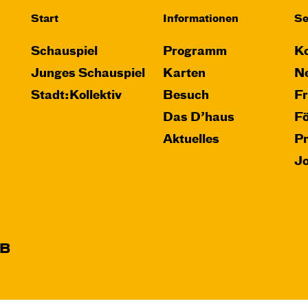
Start
Informationen
Se
Schauspiel
Programm
Ko
Junges Schauspiel
Karten
Ne
Stadt:Kollektiv
Besuch
F
Das D’haus
F
Aktuelles
P
J
B