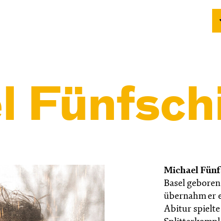
 Fünfschi
Michael Fünf
Basel geboren.
übernahm er e
Abitur spielt