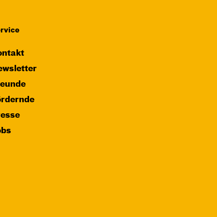
rvice
ntakt
wsletter
reunde
ördernde
resse
obs