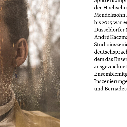
Splitterkompl
der Hochschul
Mendelssohn B
bis 2025 war e
Düsseldorfer 
André Kaczmar
Studioinszen
deutschsprach
dem das Ense
ausgezeichnet 
Ensemblemitgl
Inszenierung
und Bernadett