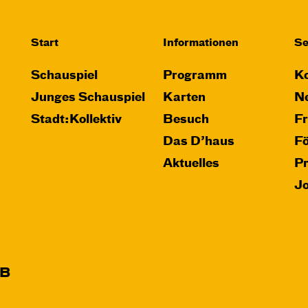
Start
Informationen
Se
Schauspiel
Programm
Ko
Junges Schauspiel
Karten
Ne
Stadt:Kollektiv
Besuch
F
Das D’haus
F
Aktuelles
P
J
B