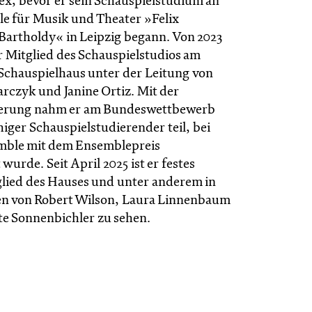
ex, bevor er sein Schauspielstudium an
e für Musik und Theater »Felix
artholdy« in Leipzig begann. Von 2023
r Mitglied des Schauspielstudios am
Schauspielhaus unter der Leitung von
czyk und Janine Ortiz. Mit der
ierung nahm er am Bundeswettbewerb
iger Schauspielstudierender teil, bei
mble mit dem Ensemblepreis
wurde. Seit April 2025 ist er festes
ied des Hauses und unter anderem in
en von Robert Wilson, Laura Linnenbaum
e Sonnenbichler zu sehen.