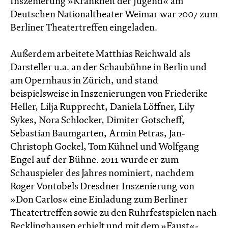
Inszenierung »Krankheit der Jugend« am
Deutschen Nationaltheater Weimar war 2007 zum
Berliner Theatertreffen eingeladen.
Außerdem arbeitete Matthias Reichwald als
Darsteller u.a. an der Schaubühne in Berlin und
am Opernhaus in Zürich, und stand
beispielsweise in Inszenierungen von Friederike
Heller, Lilja Rupprecht, Daniela Löffner, Lily
Sykes, Nora Schlocker, Dimiter Gotscheff,
Sebastian Baumgarten, Armin Petras, Jan-
Christoph Gockel, Tom Kühnel und Wolfgang
Engel auf der Bühne. 2011 wurde er zum
Schauspieler des Jahres nominiert, nachdem
Roger Vontobels Dresdner Inszenierung von
»Don Carlos« eine Einladung zum Berliner
Theatertreffen sowie zu den Ruhrfestspielen nach
Recklinghausen erhielt und mit dem »Faust«-