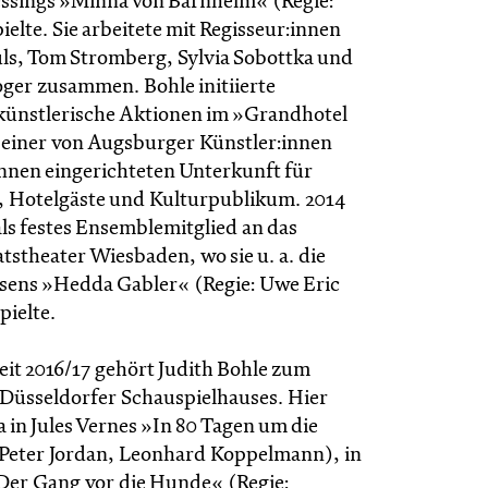
 Lessings »Minna von Barnhelm« (Regie:
elte. Sie arbeitete mit Regisseur:innen
ls, Tom Stromberg, Sylvia Sobottka und
oger zusammen. Bohle initiierte
künstlerische Aktionen im »Grandhotel
einer von Augsburger Künstler:innen
innen eingerichteten Unterkunft für
 Hotelgäste und Kulturpublikum. 2014
als festes Ensemblemitglied an das
tstheater Wiesbaden, wo sie u. a. die
Ibsens »Hedda Gabler« (Regie: Uwe Eric
pielte.
zeit 2016/17 gehört Judith Bohle zum
Düsseldorfer Schauspielhauses. Hier
wa in Jules Vernes »In 80 Tagen um die
 Peter Jordan, Leonhard Koppelmann), in
Der Gang vor die Hunde« (Regie: