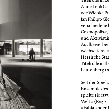
Titelrolle in
Anne Lenk) spi
wie Wiebke Pu
Jan Philipp Gl
verschiedene 
Cosmopolis«, 
und Aktivist:
Asylbewerber,
wechselte sie 
Hessische Staa
Titelrolle in 
Laufenberg) s
Seit der Spiel
Ensemble des 
spielte sie et
Welt« (Regie:
»Fabian oder 