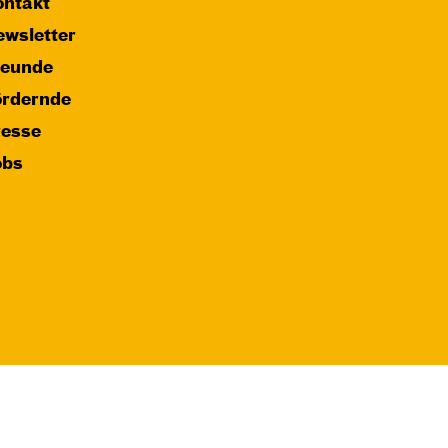
ntakt
wsletter
reunde
ördernde
resse
obs