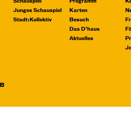
Schauspiel
Programm
Ko
Junges Schauspiel
Karten
Ne
Stadt:Kollektiv
Besuch
F
Das D’haus
F
Aktuelles
P
J
B