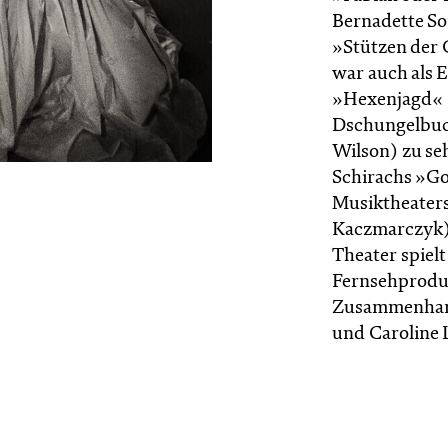
Bernadette So
»Stützen der G
war auch als E
»Hexenjagd« (
Dschungelbuch
Wilson) zu seh
Schirachs »Go
Musiktheaters
Kaczmarczyk) 
Theater spielt
Fernsehproduk
Zusammenhang
und Caroline 