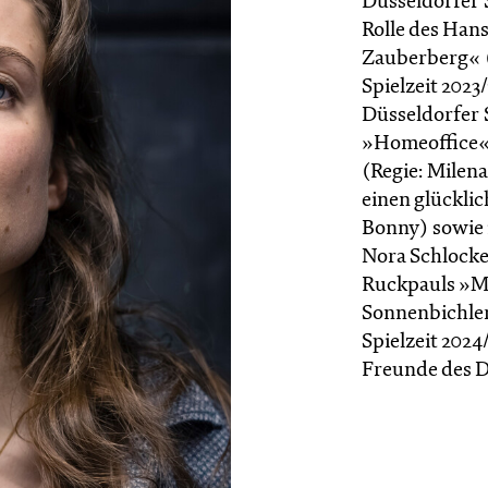
Düsseldorfer 
Rolle des Han
Zauberberg« (
Spielzeit 2023
Düsseldorfer S
»Homeoffice«
(Regie: Milen
einen glück­li
Bonny) sowie i
Nora Schlocke
Ruckpauls »My
Sonnenbichler) 
Spielzeit 2024
Freunde des Dü