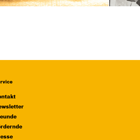
rvice
ntakt
wsletter
reunde
ördernde
resse