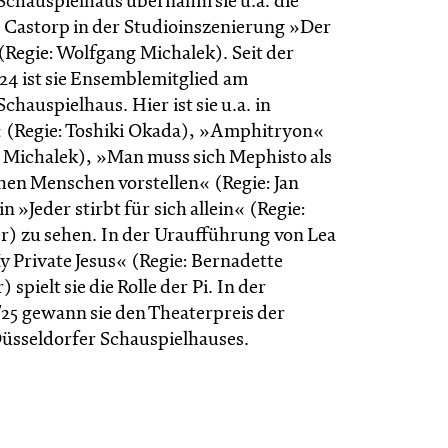
Schauspielhaus übernahm sie u.a. die
s Castorp in der Studioinszenierung »Der
Regie: Wolfgang Michalek). Seit der
/24 ist sie Ensemblemitglied am
chauspielhaus. Hier ist sie u.a. in
 (Regie: Toshiki Okada), »Amphitryon«
a Michalek), »Man muss sich Mephisto als
chen Menschen vorstellen« (Regie: Jan
n »Jeder stirbt für sich allein« (Regie:
r) zu sehen. In der Uraufführung von Lea
 Private Jesus« (Regie: Bernadette
spielt sie die Rolle der Pi. In der
/25 gewann sie den Theater­preis der
ssel­dorfer Schau­spiel­hauses.