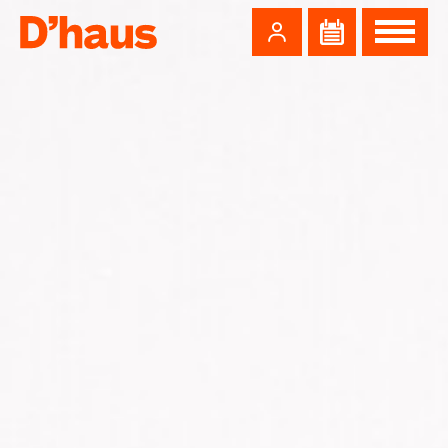
Zum Hauptinhalt springen
Zum Footer springen