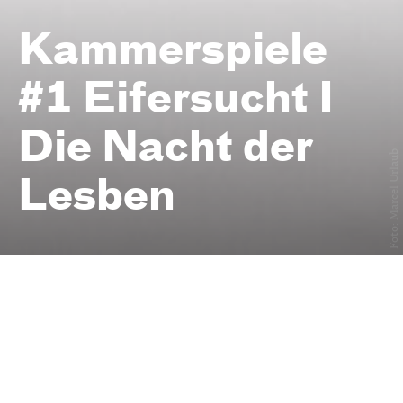
Kammerspiele
#1 Eifersucht I
Die Nacht der
Foto: Marcel Urlaub
Lesben
nach Per Olov Enquist »Die Nacht
der Tribaden« — Eine Produktion
vom Schauspiel Köln
Deutsch
von Heiner Gimmler
Zu Gast