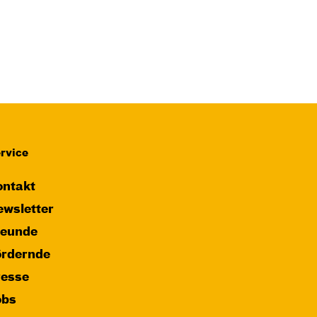
rvice
ntakt
wsletter
reunde
ördernde
resse
obs