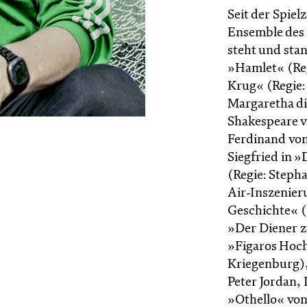
Seit der Spiel
Ensemble des 
steht und stan
»Hamlet« (Reg
Krug« (Regie:
Margaretha di
Shakespeare v
Ferdinand von
Siegfried in 
(Regie: Steph
Air-Inszenier
Geschichte« (
»Der Diener z
»Figaros Hoch
Kriegenburg),
Peter Jordan,
»Othello« von