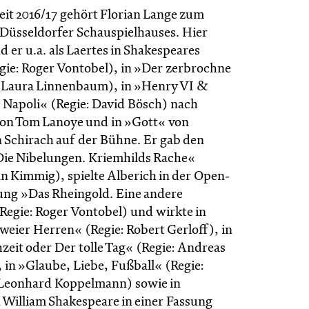
zeit 2016/17 gehört Florian Lange zum
Düsseldorfer Schauspielhauses. Hier
d er u.a. als Laertes in Shakespeares
ie: Roger Vontobel), in »Der zerbrochne
 Laura Linnenbaum), in »Henry VI &
 Napoli« (Regie: David Bösch) nach
on Tom Lanoye und in »Gott« von
 Schirach auf der Bühne. Er gab den
»Die Nibelungen. Kriemhilds Rache«
an Kimmig), spielte Alberich in der Open-
ung »Das Rheingold. Eine andere
Regie: Roger Vontobel) und wirkte in
weier Herren« (Regie: Robert Gerloff), in
zeit oder Der tolle Tag« (Regie: Andreas
 in »Glaube, Liebe, Fußball« (Regie:
 Leonhard Koppelmann) sowie in
 William Shakespeare in einer Fassung