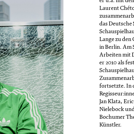
er u.a. mit de
Laurent Chét
zusammenarbe
das Deutsche
Schauspielhau
Lange zu den 
in Berlin. Am 
Arbeiten mit 
er 2010 als fe
Schauspielhau
Zusammenarbe
fortsetzte. In
Regisseur:inn
Jan Klata, Eri
Nielebock und
Bochumer Thea
Künstler.