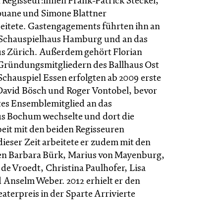
n Regisseur:innen Frank-Patrick Steckel,
ouane und Simone Blattner
itete. Gastengagements führten ihn an
 Schauspielhaus Hamburg und an das
s Zürich. Außerdem gehört Florian
Gründungsmitgliedern des Ballhaus Ost
Schauspiel Essen erfolgten ab 2009 erste
David Bösch und Roger Vontobel, bevor
stes Ensemblemitglied an das
s Bochum wechselte und dort die
it mit den beiden Regisseuren
 dieser Zeit arbeitete er zudem mit den
en Barbara Bürk, Marius von Mayenburg,
c de Vroedt, Christina Paulhofer, Lisa
 Anselm Weber. 2012 erhielt er den
terpreis in der Sparte Arrivierte