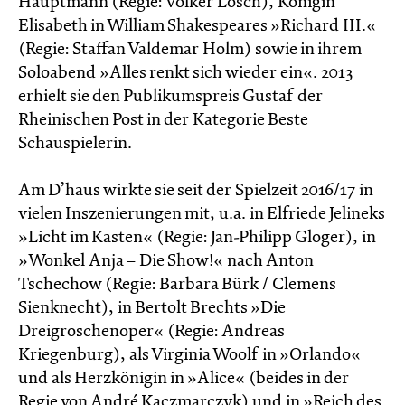
Hauptmann (Regie: Volker Lösch), Königin
Elisabeth in William Shakespeares »Richard III.«
(Regie: Staffan Valdemar Holm) sowie in ihrem
Soloabend »Alles renkt sich wieder ein«. 2013
erhielt sie den Publikumspreis Gustaf der
Rheinischen Post in der Kategorie Beste
Schauspielerin.
Am D’haus wirkte sie seit der Spielzeit 2016/17 in
vielen Inszenierungen mit, u.a. in Elfriede Jelineks
»Licht im Kasten« (Regie: Jan-Philipp Gloger), in
»Wonkel Anja – Die Show!« nach Anton
Tschechow (Regie: Barbara Bürk / Clemens
Sienknecht), in Bertolt Brechts »Die
Dreigroschenoper« (Regie: Andreas
Kriegenburg), als Virginia Woolf in »Orlando«
und als Herzkönigin in »Alice« (beides in der
Regie von André Kaczmarczyk) und in »Reich des