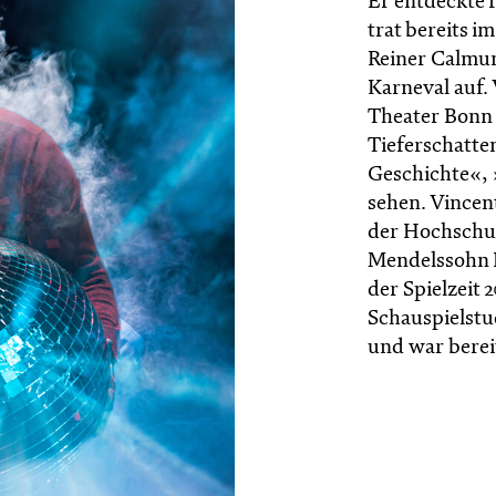
Er entdeckte 
trat bereits i
Reiner Calmu
Karneval auf.
Theater Bonn u
Tieferschatte
Geschichte«, 
sehen. Vincent
der Hochschul
Mendelssohn B
der Spielzeit 
Schauspielstu
und war berei