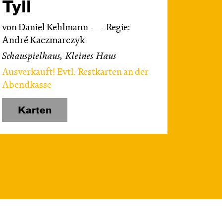
Tyll
von Daniel Kehlmann
Regie:
André Kaczmarczyk
Schauspielhaus, Kleines Haus
Ausverkauft! Evtl. Restkarten an der
Abendkasse
Karten