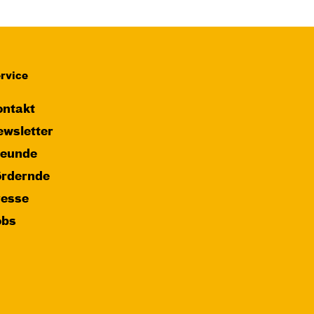
rvice
ntakt
wsletter
reunde
ördernde
resse
obs