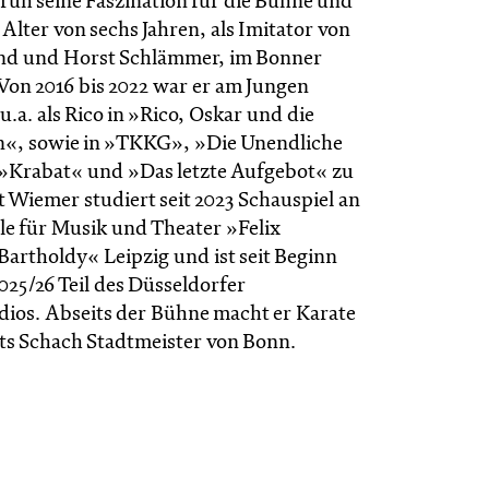
früh seine Faszination für die Bühne und
m Alter von sechs Jahren, als Imitator von
nd und Horst Schlämmer, im Bonner
 Von 2016 bis 2022 war er am Jungen
.a. als Rico in »Rico, Oskar und die
n«, sowie in »TKKG», »Die Unendliche
»Krabat« und »Das letzte Aufgebot« zu
 Wiemer studiert seit 2023 Schauspiel an
e für Musik und Theater »Felix
artholdy« Leipzig und ist seit Beginn
2025/26 Teil des Düsseldorfer
dios. Abseits der Bühne macht er Karate
ts Schach Stadtmeister von Bonn.