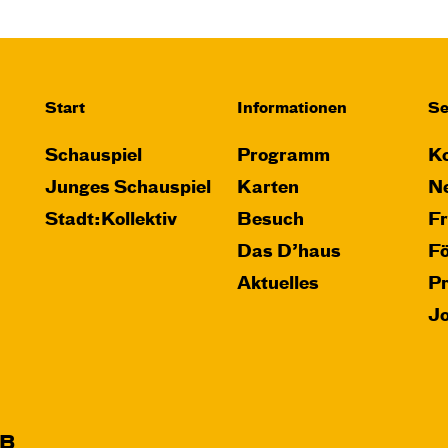
Start
Informationen
Se
Schauspiel
Programm
Ko
Junges Schauspiel
Karten
Ne
Stadt:Kollektiv
Besuch
F
Das D’haus
F
Aktuelles
P
J
B