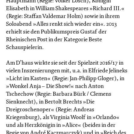
Hauptmann (Regie: Volker Lösch), Königin
Elisabeth in William Shakespeares »Richard III.«
(Regie: Staffan Valdemar Holm) sowie in ihrem
Soloabend »Alles renkt sich wieder ein«. 2013
erhielt sie den Publikumspreis Gustaf der
Rheinischen Post in der Kategorie Beste
Schauspielerin.
Am D’haus wirkte sie seit der Spielzeit 2016/17 in
vielen Inszenierungen mit, u.a. in Elfriede Jelineks
»Licht im Kasten« (Regie: Jan-Philipp Gloger), in
»Wonkel Anja – Die Show!« nach Anton
Tschechow (Regie: Barbara Bürk / Clemens
Sienknecht), in Bertolt Brechts »Die
Dreigroschenoper« (Regie: Andreas
Kriegenburg), als Virginia Woolf in »Orlando«
und als Herzkönigin in »Alice« (beides in der
Regie von André Kaczmarczyk) und in »Reich des