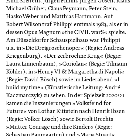
Andrea Breth, Jürgen Flimm, Jürgen Gosch, Klaus
Michael Grüber, Claus Peymann, Peter Stein,
Hasko Weber und Matthias Hartmann. Auf
Robert Wilson traf Philippi erstmals 1983, als er in
dessen Opus Magnum »the CIVIL warS« spielte.
Am Düsseldorfer Schauspielhaus war Philippi
u.a. in »Die Dreigroschenoper« (Regie: Andreas
Kriegenburg), »Der zerbrochne Krug« (Regie:
Laura Linnenbaum), »Coriolan« (Regie: Tilmann
Köhler), in »Henry VI & Margaretha di Napoli«
(Regie: David Bösch) sowie im Liederabend »I
build my time« (Künstlerische Leitung: André
Kaczmarczyk) zu sehen. In der Spielzeit 2020/21
kamen die Inszenierungen »Volksfeind for
Future« von Lothar Kittstein nach Henrik Ibsen
(Regie: Volker Lösch) sowie Bertolt Brechts
»Mutter Courage und ihre Kinder« (Regie:
Sebastian Baumgarten) und »Maria Stuart«