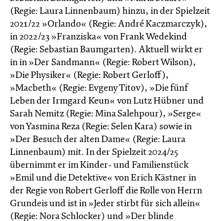
(Regie: Laura Linnenbaum) hinzu, in der Spielzeit
2021/22 »Orlando« (Regie: André Kaczmarczyk),
in 2022/23 »Franziska« von Frank Wedekind
(Regie: Sebastian Baumgarten). Aktuell wirkt er
in in »Der Sandmann« (Regie: Robert Wilson),
»Die Physiker« (Regie: Robert Gerloff),
»Macbeth« (Regie: Evgeny Titov), »Die fünf
Leben der Irmgard Keun« von Lutz Hübner und
Sarah Nemitz (Regie: Mina Salehpour), »Serge«
von Yasmina Reza (Regie: Selen Kara) sowie in
»Der Besuch der alten Dame« (Regie: Laura
Linnenbaum) mit. In der Spielzeit 2024/25
übernimmt er im Kinder- und Familienstück
»Emil und die Detektive« von Erich Kästner in
der Regie von Robert Gerloff die Rolle von Herrn
Grundeis und ist in »Jeder stirbt für sich allein«
(Regie: Nora Schlocker) und »Der blinde