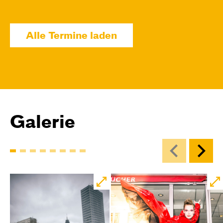
09:00
Touchtour
JUNGES SCHAUSPIEL
Wolf
Alle Termine laden
Ein Stück über Mut und Freundschaft
von Saša Stanišić
Regie: Carmen Schwarz
Central 1
Touchtour für sehbehinderte und blinde
Menschen
Galerie
Mit künstlerischer Audiodeskription
Karten
Di, 15.12. / 10:00 – 12:00
09:00
Touchtour